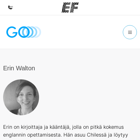
Koti
Tervetuloa EF:n maailmaan
Kaikki EF-ohjelmat
Katso mitä kaikkea teemme
Erin Walton
EF-toimistot
Etsi toimisto lähelläsi
Tietoa Meistä -sivustolla
Tutustu meihin tarkemmin
Työpaikat EF:llä
Erin on kirjoittaja ja kääntäjä, jolla on pitkä kokemus
Liity joukkoomme
englannin opettamisesta. Hän asuu Chilessä ja löytyy