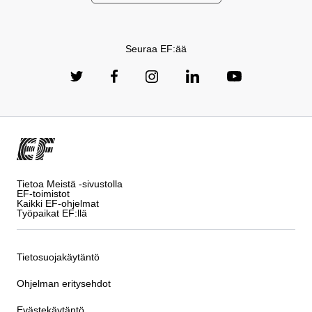
Seuraa EF:ää
Tietoa Meistä -sivustolla
EF-toimistot
Kaikki EF-ohjelmat
Työpaikat EF:llä
Tietosuojakäytäntö
Ohjelman eritysehdot
Evästekäytäntö