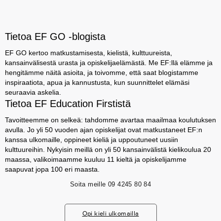
Tietoa EF GO -blogista
EF GO kertoo matkustamisesta, kielistä, kulttuureista,
kansainvälisestä urasta ja opiskelijaelämästä. Me EF:llä elämme ja
hengitämme näitä asioita, ja toivomme, että saat blogistamme
inspiraatiota, apua ja kannustusta, kun suunnittelet elämäsi
seuraavia askelia.
Tietoa EF Education Firstistä
Tavoitteemme on selkeä: tahdomme avartaa maailmaa koulutuksen
avulla. Jo yli 50 vuoden ajan opiskelijat ovat matkustaneet EF:n
kanssa ulkomaille, oppineet kieliä ja uppoutuneet uusiin
kulttuureihin. Nykyisin meillä on yli 50 kansainvälistä kielikoulua 20
maassa, valikoimaamme kuuluu 11 kieltä ja opiskelijamme
saapuvat jopa 100 eri maasta.
Soita meille
09 4245 80 84
Opi kieli ulkomailla