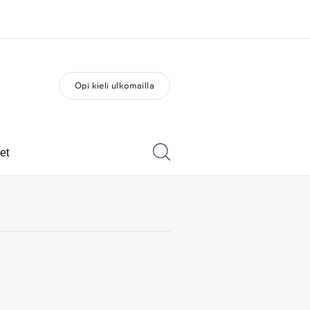
Opi kieli ulkomailla
a Meistä -
Työpaikat EF:llä
vustolla
Liity joukkoomme
eihin tarkemmin
et