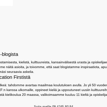
-blogista
amisesta, kielistä, kulttuureista, kansainvälisestä urasta ja opiskelija
e näitä asioita, ja toivomme, että saat blogistamme inspiraatiota, apu
mäsi seuraavia askelia.
ation Firstistä
keä: tahdomme avartaa maailmaa koulutuksen avulla. Jo yli 50 vuoden 
:n kanssa ulkomaille, oppineet kieliä ja uppoutuneet uusiin kulttuureihi
listä kielikoulua 20 maassa, valikoimaamme kuuluu 11 kieltä ja opiskel
Soita meille
09 4245 80 84