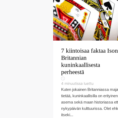
7 kiintoisaa faktaa Ison
Britannian
kuninkaallisesta
perheestä
4
minuutissa luettu
Kuten jokainen Britanniassa majai
tietää, kuninkaallisilla on erityinen
asema sekä maan historiassa et
nykypäivän kulttuurissa. Olet eh
itseki...