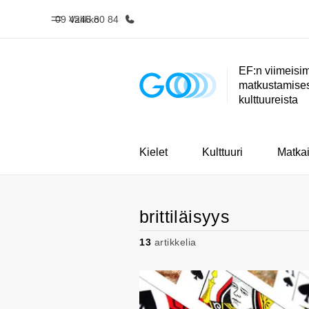
09 4245 80 84
Valikko
EF:n viimeisim
matkustamisest
Koti
Kaikki EF-
kulttuureista
Tervetuloa EF:n
Katso mitä 
maailmaan
teem
Kielet
Kulttuuri
Matkai
brittiläisyys
13
artikkelia