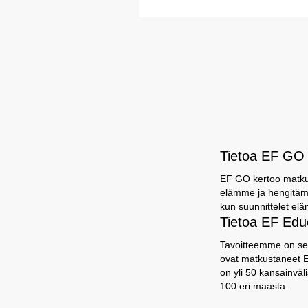
Tietoa EF GO 
EF GO kertoo matkust
elämme ja hengitämm
kun suunnittelet elä
Tietoa EF Educ
Tavoitteemme on sel
ovat matkustaneet EF
on yli 50 kansainvä
100 eri maasta.