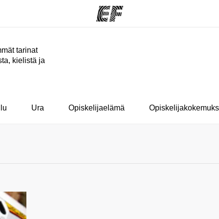
mät tarinat
a, kielistä ja
ohjelmat
EF-toimistot
Tieto
si
kaikkea
Etsi toimisto lähelläsi
me
Tutustu m
lu
Ura
Opiskelijaelämä
Opiskelijakokemuks