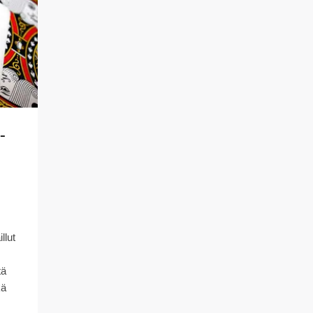
-
llut
tä
kä