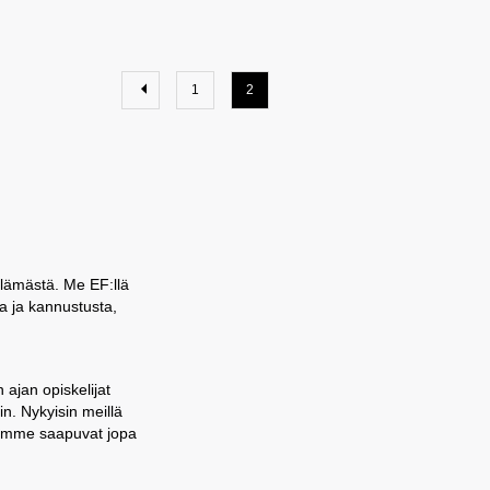
1
2
elämästä. Me EF:llä
a ja kannustusta,
ajan opiskelijat
n. Nykyisin meillä
ijamme saapuvat jopa