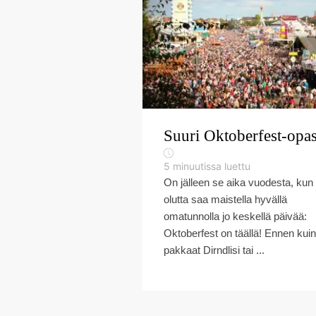
Suuri Oktoberfest-opa
5
minuutissa luettu
On jälleen se aika vuodesta, kun
olutta saa maistella hyvällä
omatunnolla jo keskellä päivää:
Oktoberfest on täällä! Ennen kuin
pakkaat Dirndlisi tai ...