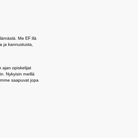
elämästä. Me EF:llä
a ja kannustusta,
ajan opiskelijat
n. Nykyisin meillä
ijamme saapuvat jopa