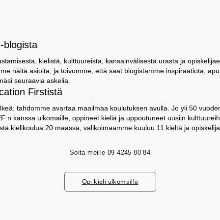
-blogista
amisesta, kielistä, kulttuureista, kansainvälisestä urasta ja opiskelija
e näitä asioita, ja toivomme, että saat blogistamme inspiraatiota, apu
mäsi seuraavia askelia.
ation Firstistä
keä: tahdomme avartaa maailmaa koulutuksen avulla. Jo yli 50 vuoden 
:n kanssa ulkomaille, oppineet kieliä ja uppoutuneet uusiin kulttuureihi
listä kielikoulua 20 maassa, valikoimaamme kuuluu 11 kieltä ja opiskel
Soita meille
09 4245 80 84
Opi kieli ulkomailla