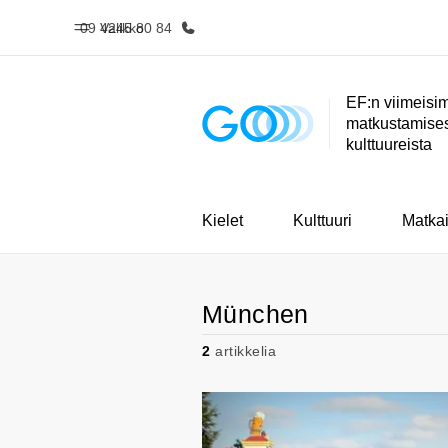
09 4245 80 84
Valikko
EF:n viimeisim
matkustamisest
Koti
Kaikki EF-
kulttuureista
Tervetuloa EF:n
Katso mitä 
maailmaan
teem
Kielet
Kulttuuri
Matkai
München
2
artikkelia