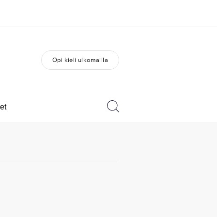
Opi kieli ulkomailla
a Meistä -
Työpaikat EF:llä
vustolla
Liity joukkoomme
eihin tarkemmin
et