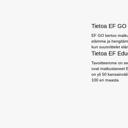
Tietoa EF GO 
EF GO kertoo matkust
elämme ja hengitämm
kun suunnittelet elä
Tietoa EF Educ
Tavoitteemme on sel
ovat matkustaneet EF
on yli 50 kansainvä
100 eri maasta.