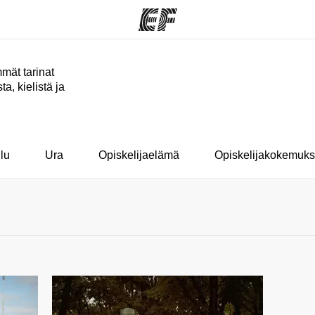
mät tarinat
a, kielistä ja
ohjelmat
EF-toimistot
Tieto
si
kaikkea
Etsi toimisto lähelläsi
me
Tutustu m
lu
Ura
Opiskelijaelämä
Opiskelijakokemuks