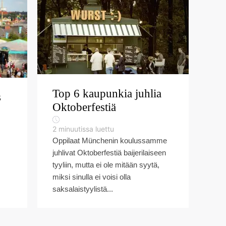
Top 6 kaupunkia juhlia
s
Oktoberfestiä
2
minuutissa luettu
Oppilaat Münchenin koulussamme
juhlivat Oktoberfestiä baijerilaiseen
tyyliin, mutta ei ole mitään syytä,
miksi sinulla ei voisi olla
saksalaistyylistä...