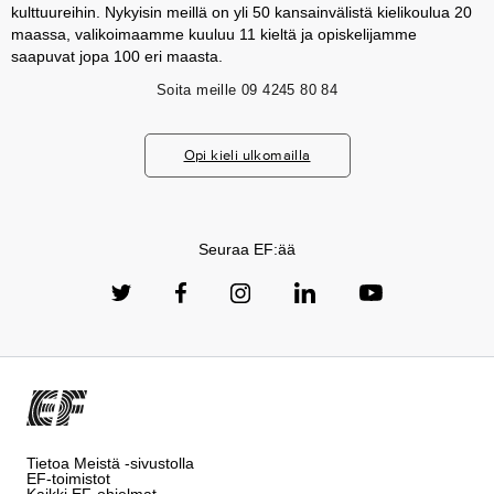
kulttuureihin. Nykyisin meillä on yli 50 kansainvälistä kielikoulua 20
maassa, valikoimaamme kuuluu 11 kieltä ja opiskelijamme
saapuvat jopa 100 eri maasta.
Soita meille
09 4245 80 84
Opi kieli ulkomailla
Seuraa EF:ää
Tietoa Meistä -sivustolla
EF-toimistot
Kaikki EF-ohjelmat