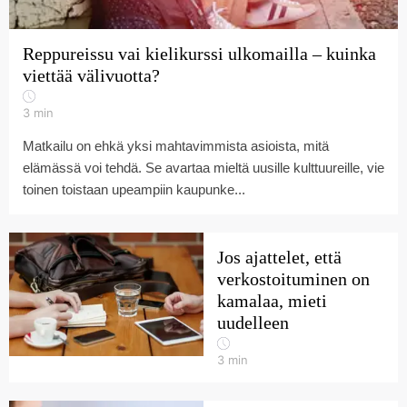
Reppureissu vai kielikurssi ulkomailla – kuinka
viettää välivuotta?
3
min
Matkailu on ehkä yksi mahtavimmista asioista, mitä
elämässä voi tehdä. Se avartaa mieltä uusille kulttuureille, vie
toinen toistaan upeampiin kaupunke...
Jos ajattelet, että
verkostoituminen on
kamalaa, mieti
uudelleen
3
min