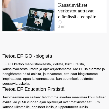
Kansainväliset
verkostot auttavat
elämässä eteenpäin
2
min
Tietoa EF GO -blogista
EF GO kertoo matkustamisesta, kielistä, kulttuureista,
kansainvälisestä urasta ja opiskelijaelämästä. Me EF:llä elämme ja
hengitämme näitä asioita, ja toivomme, että saat blogistamme
inspiraatiota, apua ja kannustusta, kun suunnittelet elämäsi
seuraavia askelia.
Tietoa EF Education Firstistä
Tavoitteemme on selkeä: tahdomme avartaa maailmaa koulutuksen
avulla. Jo yli 50 vuoden ajan opiskelijat ovat matkustaneet EF:n
kanssa ulkomaille, oppineet kieliä ja uppoutuneet uusiin