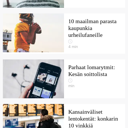
10 maailman parasta
kaupunkia
urheilufaneille
4
min
Parhaat lomarytmit:
Kesän soittolista
min
Kansainväliset
lentokentät: konkarin
10 vinkkiä