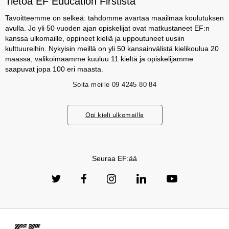
Tietoa EF Education Firstistä
Tavoitteemme on selkeä: tahdomme avartaa maailmaa koulutuksen
avulla. Jo yli 50 vuoden ajan opiskelijat ovat matkustaneet EF:n
kanssa ulkomaille, oppineet kieliä ja uppoutuneet uusiin
kulttuureihin. Nykyisin meillä on yli 50 kansainvälistä kielikoulua 20
maassa, valikoimaamme kuuluu 11 kieltä ja opiskelijamme
saapuvat jopa 100 eri maasta.
Soita meille
09 4245 80 84
Opi kieli ulkomailla
Seuraa EF:ää