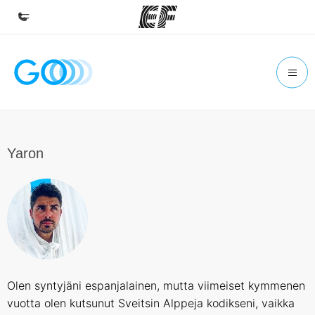
Koti
Tervetuloa EF:n maailmaan
Kaikki EF-ohjelmat
Katso mitä kaikkea teemme
Yaron
EF-toimistot
Etsi toimisto lähelläsi
Tietoa Meistä -sivustolla
Tutustu meihin tarkemmin
Työpaikat EF:llä
Olen syntyjäni espanjalainen, mutta viimeiset kymmenen
Liity joukkoomme
vuotta olen kutsunut Sveitsin Alppeja kodikseni, vaikka