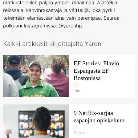
matkustelenkin paljon ympäri maailmaa. Ajattelija,
reissaaja, kahvinrakastaja ja väittelijä, joka pyrkii
tekemään elämästään aina vain parempaa. Seuraa
polkuani Instagramissa: @yaronhp.
Kaikki artikkelit kirjoittajalta Yaron
EF Stories: Flavio
Espanjasta EF
Bostonissa
min
9 Netflix-sarjaa
espanjan opiskeluun
3
min