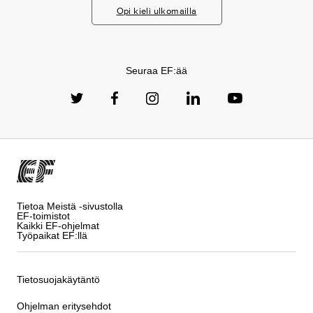
Opi kieli ulkomailla
Seuraa EF:ää
Tietoa Meistä -sivustolla
EF-toimistot
Kaikki EF-ohjelmat
Työpaikat EF:llä
Tietosuojakäytäntö
Ohjelman eritysehdot