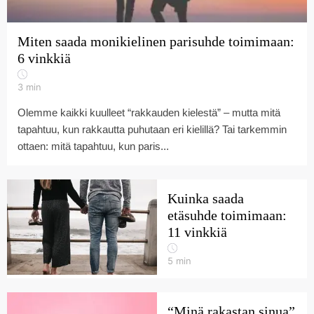
Miten saada monikielinen parisuhde toimimaan:
6 vinkkiä
3
min
Olemme kaikki kuulleet “rakkauden kielestä” – mutta mitä
tapahtuu, kun rakkautta puhutaan eri kielillä? Tai tarkemmin
ottaen: mitä tapahtuu, kun paris...
Kuinka saada
etäsuhde toimimaan:
11 vinkkiä
5
min
“Minä rakastan sinua”