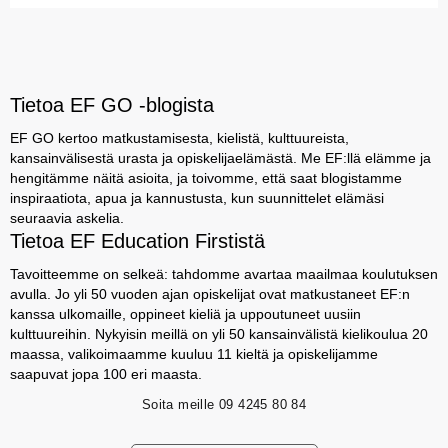
Tietoa EF GO -blogista
EF GO kertoo matkustamisesta, kielistä, kulttuureista,
kansainvälisestä urasta ja opiskelijaelämästä. Me EF:llä elämme ja
hengitämme näitä asioita, ja toivomme, että saat blogistamme
inspiraatiota, apua ja kannustusta, kun suunnittelet elämäsi
seuraavia askelia.
Tietoa EF Education Firstistä
Tavoitteemme on selkeä: tahdomme avartaa maailmaa koulutuksen
avulla. Jo yli 50 vuoden ajan opiskelijat ovat matkustaneet EF:n
kanssa ulkomaille, oppineet kieliä ja uppoutuneet uusiin
kulttuureihin. Nykyisin meillä on yli 50 kansainvälistä kielikoulua 20
maassa, valikoimaamme kuuluu 11 kieltä ja opiskelijamme
saapuvat jopa 100 eri maasta.
Soita meille
09 4245 80 84