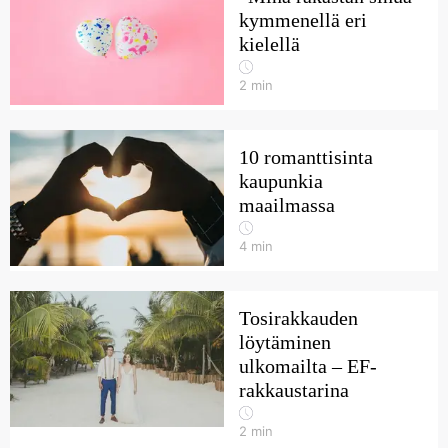
kymmenellä eri
kielellä
2
min
10 romanttisinta
kaupunkia
maailmassa
4
min
Tosirakkauden
löytäminen
ulkomailta – EF-
rakkaustarina
2
min