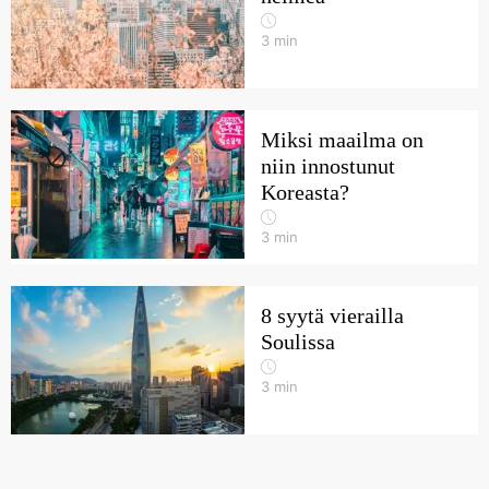
3
min
Miksi maailma on
niin innostunut
Koreasta?
3
min
8 syytä vierailla
Soulissa
3
min