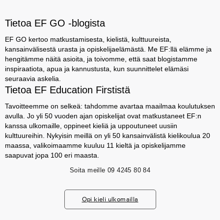
Tietoa EF GO -blogista
EF GO kertoo matkustamisesta, kielistä, kulttuureista,
kansainvälisestä urasta ja opiskelijaelämästä. Me EF:llä elämme ja
hengitämme näitä asioita, ja toivomme, että saat blogistamme
inspiraatiota, apua ja kannustusta, kun suunnittelet elämäsi
seuraavia askelia.
Tietoa EF Education Firstistä
Tavoitteemme on selkeä: tahdomme avartaa maailmaa koulutuksen
avulla. Jo yli 50 vuoden ajan opiskelijat ovat matkustaneet EF:n
kanssa ulkomaille, oppineet kieliä ja uppoutuneet uusiin
kulttuureihin. Nykyisin meillä on yli 50 kansainvälistä kielikoulua 20
maassa, valikoimaamme kuuluu 11 kieltä ja opiskelijamme
saapuvat jopa 100 eri maasta.
Soita meille
09 4245 80 84
Opi kieli ulkomailla