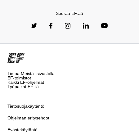
Seuraa EF:ää
Tietoa Meistä -sivustolla
EF-toimistot
Kaikki EF-ohjelmat
Työpaikat EF:llä
Tietosuojakäytäntö
Ohjelman eritysehdot
Evästekäytäntö