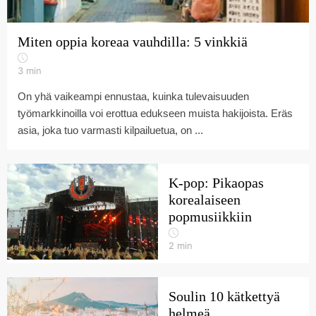
Miten oppia koreaa vauhdilla: 5 vinkkiä
3
min
On yhä vaikeampi ennustaa, kuinka tulevaisuuden
työmarkkinoilla voi erottua edukseen muista hakijoista. Eräs
asia, joka tuo varmasti kilpailuetua, on ...
K-pop: Pikaopas
korealaiseen
popmusiikkiin
2
min
Soulin 10 kätkettyä
helmeä