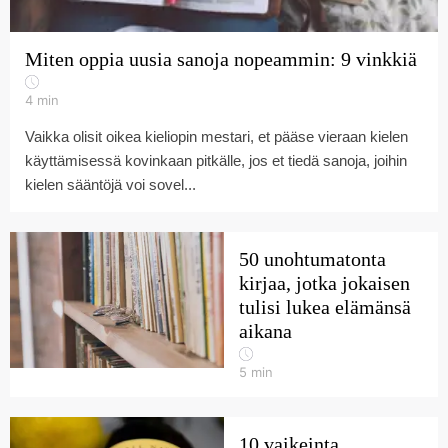
Miten oppia uusia sanoja nopeammin: 9 vinkkiä
4
min
Vaikka olisit oikea kieliopin mestari, et pääse vieraan kielen
käyttämisessä kovinkaan pitkälle, jos et tiedä sanoja, joihin
kielen sääntöjä voi sovel...
50 unohtumatonta
kirjaa, jotka jokaisen
tulisi lukea elämänsä
aikana
5
min
10 vaikeinta