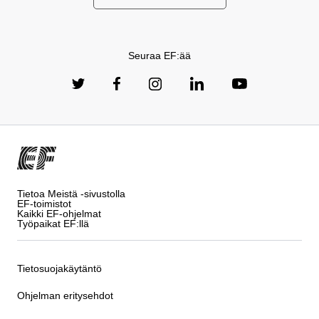
Seuraa EF:ää
Tietoa Meistä -sivustolla
EF-toimistot
Kaikki EF-ohjelmat
Työpaikat EF:llä
Tietosuojakäytäntö
Ohjelman eritysehdot