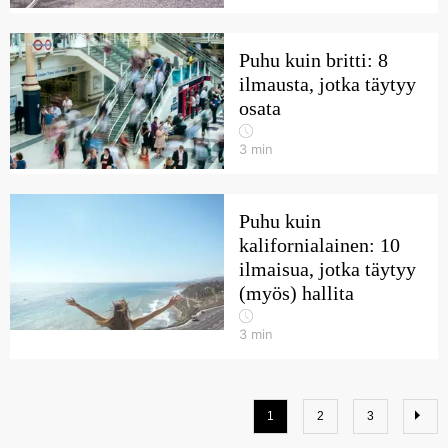
Puhu kuin britti: 8
ilmausta, jotka täytyy
osata
3
min
Puhu kuin
kalifornialainen: 10
ilmaisua, jotka täytyy
(myös) hallita
3
min
1
2
3