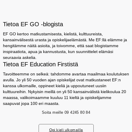
Tietoa EF GO -blogista
EF GO kertoo matkustamisesta, kielistä, kulttuureista,
kansainvälisestä urasta ja opiskelijaelämästä. Me EF:llä elämme ja
hengitämme näitä asioita, ja toivomme, että saat blogistamme
inspiraatiota, apua ja kannustusta, kun suunnittelet elämäsi
seuraavia askelia.
Tietoa EF Education Firstistä
Tavoitteemme on selkeä: tahdomme avartaa maailmaa koulutuksen
avulla. Jo yli 50 vuoden ajan opiskelijat ovat matkustaneet EF:n
kanssa ulkomaille, oppineet kieliä ja uppoutuneet uusiin
kulttuureihin. Nykyisin meillä on yli 50 kansainvälistä kielikoulua 20
maassa, valikoimaamme kuuluu 11 kieltä ja opiskelijamme
saapuvat jopa 100 eri maasta.
Soita meille
09 4245 80 84
Opi kieli ulkomailla