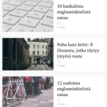
10 hankalinta
englanninkielistä
sanaa
5
min
Puhu kuin britti: 8
ilmausta, jotka täytyy
(myös) osata
3
min
12 oudointa
englanninkielistä
sanaa
3
min