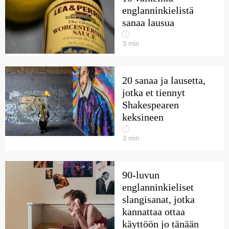
englanninkielistä
sanaa lausua
3
min
20 sanaa ja lausetta,
jotka et tiennyt
Shakespearen
keksineen
3
min
90-luvun
englanninkieliset
slangisanat, jotka
kannattaa ottaa
käyttöön jo tänään