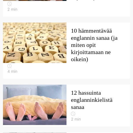
2
min
10 hämmentävää
englannin sanaa (ja
miten opit
kirjoittamaan ne
oikein)
4
min
12 hassuinta
englanninkielistä
sanaa
2
min