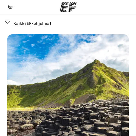
Kaikki EF-ohjelmat
Koti
Tervetuloa EF:n maailmaan
Kaikki EF-ohjelmat
Katso mitä kaikkea teemme
EF-toimistot
Etsi toimisto lähelläsi
Tietoa Meistä -sivustolla
Tutustu meihin tarkemmin
Työpaikat EF:llä
Liity joukkoomme