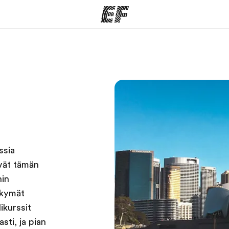
ohjelmat
EF-toimistot
Tieto
siv
kaikkea
Etsi toimisto lähelläsi
me
Tutustu m
ssia
ävät tämän
hin
äkymät
ikurssit
sti, ja pian