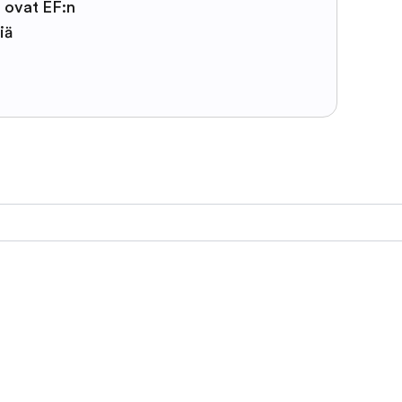
t ovat EF:n
iä