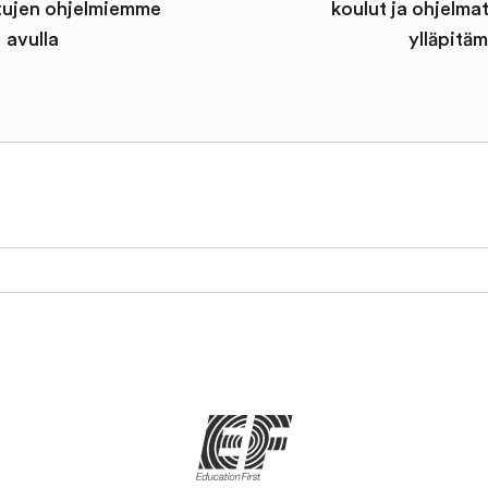
tujen ohjelmiemme
koulut ja ohjelma
avulla
ylläpitäm