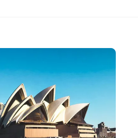
a Meistä -
Työpaikat EF:llä
ustolla
Liity joukkoomme
eihin tarkemmin