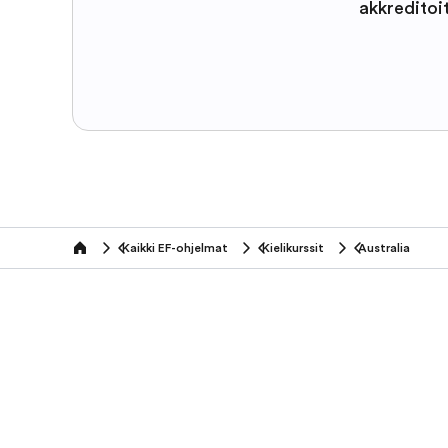
akkreditoi
Kaikki EF-ohjelmat
Kielikurssit
Australia
home