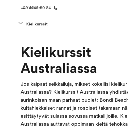
09 4245 80 84
Valikko
Kielikurssit
Koti
Kaikki EF-
Kielikurssit
Tervetuloa EF:n maailmaan
Katso mitä 
teem
Australiassa
Jos kaipaat seikkailuja, mikset kokeilisi kielikur
Australiassa? Kielikurssit Australiassa yhdist
aurinkoisen maan parhaat puolet: Bondi Beac
kultahiekkaiset rannat ja rosoiset takamaan n
esittäytyvät sulassa sovussa matkailijoille. Kiel
Australiassa auttavat oppimaan kieltä tehokkaa