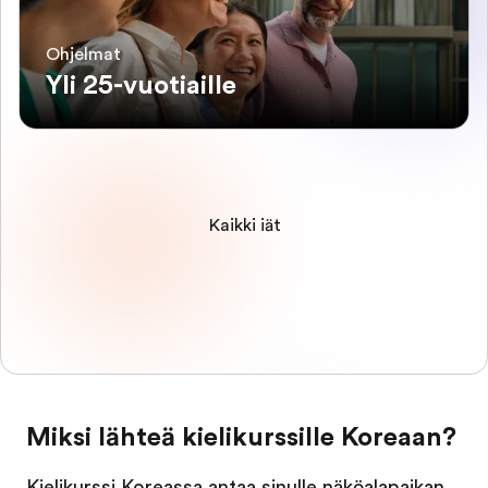
Ohjelmat
Yli 25-vuotiaille
Kaikki iät
Miksi lähteä kielikurssille Koreaan?
Kielikurssi Koreassa antaa sinulle näköalapaikan