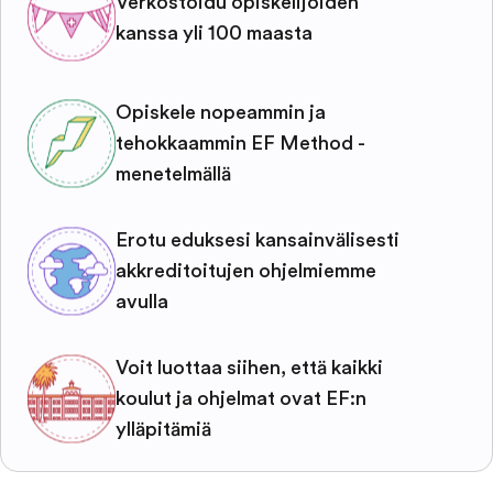
Verkostoidu opiskelijoiden
kanssa yli 100 maasta
Opiskele nopeammin ja
tehokkaammin EF Method -
menetelmällä
Erotu eduksesi kansainvälisesti
akkreditoitujen ohjelmiemme
avulla
Voit luottaa siihen, että kaikki
koulut ja ohjelmat ovat EF:n
ylläpitämiä