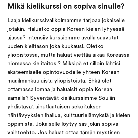
Mikä kielikurssi on sopiva sinulle?
Laaja kielikurssivalikoimamme tarjoaa jokaiselle
jotakin. Haluatko oppia Korean kielen lyhyessä
ajassa? Intensiivikurssiemme avulla saavutat
uuden kielitason joka kuukausi. Oletko
yliopistossa, mutta haluat viettää aikaa Koreassa
hiomassa kielitaitosi? Miksipä et silloin lähtisi
akateemiselle opintovuodelle yhteen Korean
maailmankuuluista yliopistoista. Ehkä olet
ottamassa lomaa ja haluaisit oppia Koreaa
samalla? Syventävät kielikurssimme Souliin
yhdistävät ainutlaatuisen sekoituksen
nähtävyyksien ihailua, kulttuurielämyksiä ja kielen
oppimista. Jokaiselle löytyy siis jokin sopiva
vaihtoehto. Jos haluat ottaa tämän mystisen