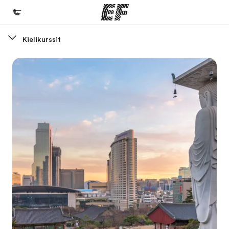
Kielikurssit
Koti
Tervetuloa EF:n maailmaan
Kaikki EF-ohjelmat
Katso mitä kaikkea teemme
EF-toimistot
Etsi toimisto lähelläsi
Tietoa Meistä -sivustolla
Tutustu meihin tarkemmin
Työpaikat EF:llä
Liity joukkoomme