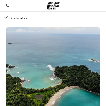
Kielimatkat
Koti
Tervetuloa EF:n maailmaan
Kaikki EF-ohjelmat
Katso mitä kaikkea teemme
EF-toimistot
Etsi toimisto lähelläsi
Tietoa Meistä -sivustolla
Tutustu meihin tarkemmin
Työpaikat EF:llä
Liity joukkoomme