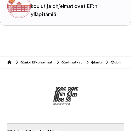
koulut ja ohjelmat ovat EF:n
ylläpitämiä
Kaikki EF-ohjelmat
Kielimatkat
Irlanti
Dublin
home