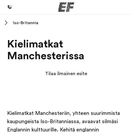
Iso-Britannia
Koti
Tervetuloa EF:n maailmaan
Kielimatkat
Kaikki EF-ohjelmat
Manchesterissa
Katso mitä kaikkea teemme
EF-toimistot
Tilaa ilmainen esite
Etsi toimisto lähelläsi
Tietoa Meistä -sivustolla
Tutustu meihin tarkemmin
EF in kampus
EF in kampus
Työpaikat EF:llä
Kielimatkat Manchesteriin, yhteen suurimmista
kaupungeista Iso-Britanniassa, avaavat silmäsi
Liity joukkoomme
Englannin kulttuurille. Kehitä englannin