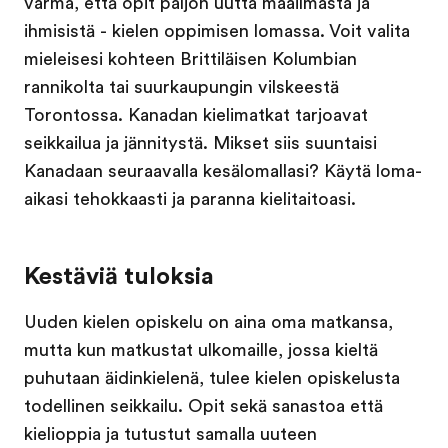
varma, että opit paljon uutta maailmasta ja
ihmisistä - kielen oppimisen lomassa. Voit valita
mieleisesi kohteen Brittiläisen Kolumbian
rannikolta tai suurkaupungin vilskeestä
Torontossa. Kanadan kielimatkat tarjoavat
seikkailua ja jännitystä. Mikset siis suuntaisi
Kanadaan seuraavalla kesälomallasi? Käytä loma-
aikasi tehokkaasti ja paranna kielitaitoasi.
Kestäviä tuloksia
Uuden kielen opiskelu on aina oma matkansa,
mutta kun matkustat ulkomaille, jossa kieltä
puhutaan äidinkielenä, tulee kielen opiskelusta
todellinen seikkailu. Opit sekä sanastoa että
kielioppia ja tutustut samalla uuteen