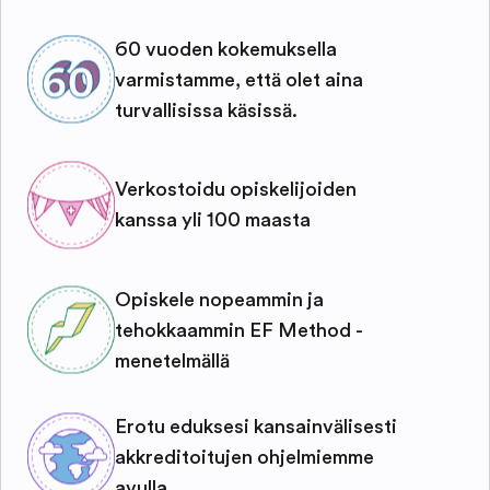
60 vuoden kokemuksella
varmistamme, että olet aina
turvallisissa käsissä.
Verkostoidu opiskelijoiden
kanssa yli 100 maasta
Opiskele nopeammin ja
tehokkaammin EF Method -
menetelmällä
Erotu eduksesi kansainvälisesti
akkreditoitujen ohjelmiemme
avulla