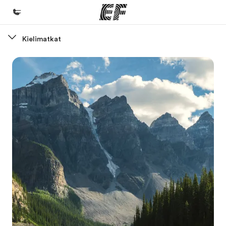
Kielimatkat
Koti
Tervetuloa EF:n maailmaan
Kaikki EF-ohjelmat
Katso mitä kaikkea teemme
EF-toimistot
Etsi toimisto lähelläsi
Tietoa Meistä -sivustolla
Tutustu meihin tarkemmin
Työpaikat EF:llä
Liity joukkoomme