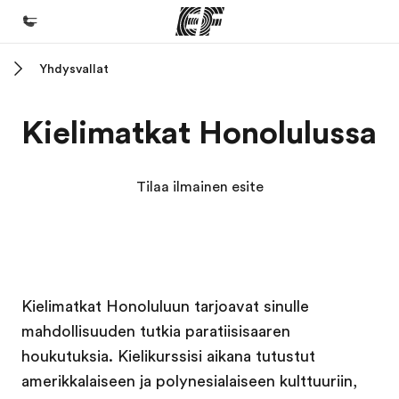
Yhdysvallat
Koti
Tervetuloa EF:n maailmaan
Kielimatkat Honolulussa
Kaikki EF-ohjelmat
Katso mitä kaikkea teemme
Tilaa ilmainen esite
EF-toimistot
Etsi toimisto lähelläsi
Tietoa Meistä -sivustolla
EF in kampus
EF in kampus
Kielimatkat Honoluluun tarjoavat sinulle
Tutustu meihin tarkemmin
mahdollisuuden tutkia paratiisisaaren
Työpaikat EF:llä
houkutuksia. Kielikurssisi aikana tutustut
Liity joukkoomme
amerikkalaiseen ja polynesialaiseen kulttuuriin,