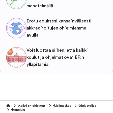
menetelmällä
Erotu eduksesi kansainvälisesti
akkreditoitujen ohjelmiemme
avulla
Voit luottaa siihen, että kaikki
koulut ja ohjelmat ovat EF:n
ylläpitämiä
Kaikki EF-ohjelmat
Kielimatkat
Yhdysvallat
home
Honolulu