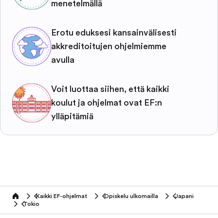
menetelmällä
Erotu eduksesi kansainvälisesti
akkreditoitujen ohjelmiemme
avulla
Voit luottaa siihen, että kaikki
koulut ja ohjelmat ovat EF:n
ylläpitämiä
Kaikki EF-ohjelmat
Opiskelu ulkomailla
Japani
home
Tokio