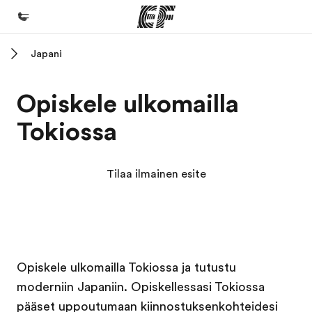
Japani
Koti
Tervetuloa EF:n maailmaan
Opiskele ulkomailla
Kaikki EF-ohjelmat
Tokiossa
Katso mitä kaikkea teemme
EF-toimistot
Tilaa ilmainen esite
Etsi toimisto lähelläsi
Tietoa Meistä -sivustolla
Tutustu meihin tarkemmin
EF in kampus
EF in kampus
EF in kampus
EF in kampus
Työpaikat EF:llä
Opiskele ulkomailla Tokiossa ja tutustu
moderniin Japaniin. Opiskellessasi Tokiossa
Liity joukkoomme
pääset uppoutumaan kiinnostuksenkohteidesi