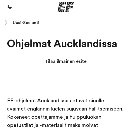
Uusi-Seelanti
Koti
Tervetuloa EF:n maailmaan
Ohjelmat Aucklandissa
Kaikki EF-ohjelmat
Katso mitä kaikkea teemme
Tilaa ilmainen esite
EF-toimistot
Etsi toimisto lähelläsi
Tietoa Meistä -sivustolla
EF in kampus
EF in kampus
EF-ohjelmat Aucklandissa antavat sinulle
Tutustu meihin tarkemmin
avaimet englannin kielen sujuvaan hallitsemiseen.
Työpaikat EF:llä
Kokeneet opettajamme ja huippuluokan
Liity joukkoomme
opetustilat ja -materiaalit maksimoivat