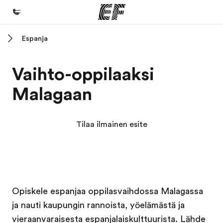
Espanja
Koti
Tervetuloa EF:n maailmaan
Vaihto-oppilaaksi
Kaikki EF-ohjelmat
Malagaan
Katso mitä kaikkea teemme
EF-toimistot
Tilaa ilmainen esite
Etsi toimisto lähelläsi
Tietoa Meistä -sivustolla
Tutustu meihin tarkemmin
EF in kampus
EF in kampus
Työpaikat EF:llä
Opiskele espanjaa oppilasvaihdossa Malagassa
ja nauti kaupungin rannoista, yöelämästä ja
Liity joukkoomme
vieraanvaraisesta espanjalaiskulttuurista. Lähde