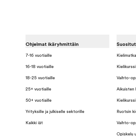
Ohjelmat ikäryhmittäin
Suositut
7-16 vuotiaille
Kielimatk
16-18 vuotiaille
Kielikurssi
18-25 vuotiaille
Vaihto-opp
25+ vuotiaille
Aikuisten k
50+ vuotiaille
Kielikurss
Yrityksille ja julkiselle sektorille
Ruotsin ki
Kaikki iät
Vaihto-opp
Opiskelu u