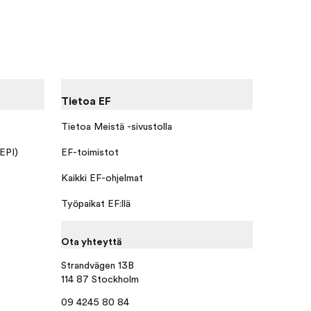
Tietoa EF
Tietoa Meistä -sivustolla
 EPI)
EF-toimistot
Kaikki EF-ohjelmat
Työpaikat EF:llä
Ota yhteyttä
Strandvägen 13B
114 87 Stockholm
09 4245 80 84