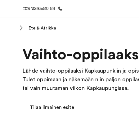
09 4245 80 84
Valikko
Etelä-Afrikka
Koti
Kaikki EF-
Vaihto-oppilaak
Tervetuloa EF:n maailmaan
Katso mitä 
teem
Lähde vaihto-oppilaaksi Kapkaupunkiin ja opis
Tulet oppimaan ja näkemään niin paljon oppila
tai vain muutaman viikon Kapkaupungissa.
Tilaa ilmainen esite