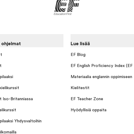
 ohjelmat
Lue lisää
at
EF Blog
t
EF English Proficiency Index (EF
ilaaksi
Materiaalia englannin oppimiseen
ielikurssit
Kielitestit
it Iso-Britanniassa
EF Teacher Zone
elikurssit
Hyödyllisiä oppaita
ilaaksi Yhdysvaltoihin
lkomailla