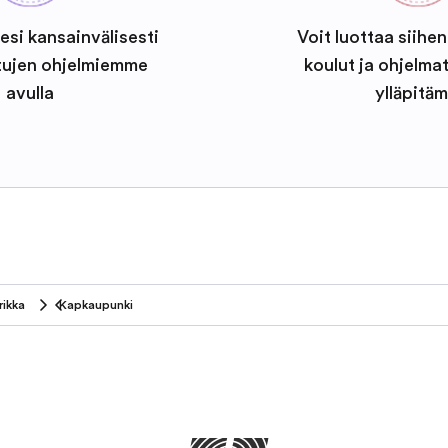
esi kansainvälisesti
Voit luottaa siihen
tujen ohjelmiemme
koulut ja ohjelma
avulla
ylläpitäm
rikka
Kapkaupunki