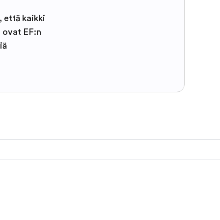
, että kaikki
t ovat EF:n
iä