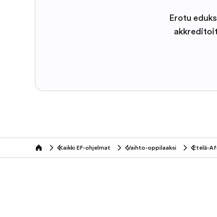
Erotu eduks
akkreditoi
Kaikki EF-ohjelmat
Vaihto-oppilaaksi
Etelä-Af
home