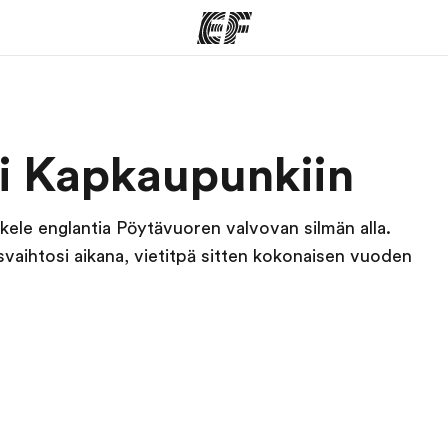
ohjelmat
EF-toimistot
Tieto
si Kapkaupunkiin
siv
kaikkea
Etsi toimisto lähelläsi
me
Tutustu m
kele englantia Pöytävuoren valvovan silmän alla.
svaihtosi aikana, vietitpä sitten kokonaisen vuoden