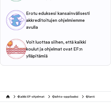
Erotu eduksesi kansainvälisesti
akkreditoitujen ohjelmiemme
avulla
Voit luottaa siihen, että kaikki
koulut ja ohjelmat ovat EF:n
ylläpitämiä
Kaikki EF-ohjelmat
Vaihto-oppilaaksi
Irlanti
home