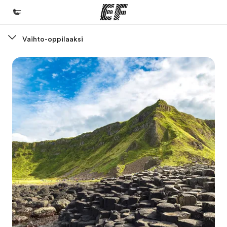
Vaihto-oppilaaksi
Koti
Tervetuloa EF:n maailmaan
Kaikki EF-ohjelmat
Katso mitä kaikkea teemme
EF-toimistot
Etsi toimisto lähelläsi
Tietoa Meistä -sivustolla
Tutustu meihin tarkemmin
Työpaikat EF:llä
Liity joukkoomme