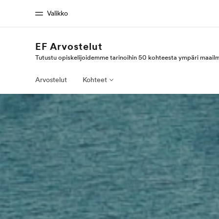
Valikko
EF Arvostelut
Tutustu opiskelijoidemme tarinoihin 50 kohteesta ympäri maail
Koti
Kaikki EF-
Tervetuloa EF:n maailmaan
Katso mitä kai
Arvostelut
Kohteet