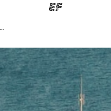
maa
ohjelmat
EF-toimistot
Tieto
si
kkea teemme
Etsi toimisto lähelläsi
Tutustu m