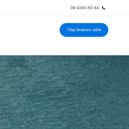
09 4245 80 84
Tilaa ilmainen esite
a Meistä -
Työpaikat EF:llä
vustolla
Liity joukkoomme
eihin tarkemmin