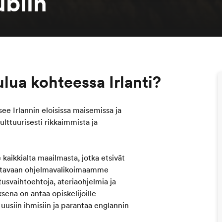
ublin
ulua kohteessa Irlanti?
see Irlannin eloisissa maisemissa ja
lttuurisesti rikkaimmista ja
e kaikkialta maailmasta, jotka etsivät
ttavaan ohjelmavalikoimaamme
itusvaihtoehtoja, ateriaohjelmia ja
ksena on antaa opiskelijoille
uusiin ihmisiin ja parantaa englannin