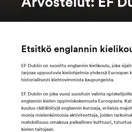
Arvostelut: EF D
Etsitkö englannin kieliko
EF Dublin on suosittu englannin kielikoulu, joka sijait
tarjoaa uppoutuvia kieliohjelmia yhdessä Euroopan ku
historiallisesti kiehtovimmista kaupungeista.
EF Dublin on joka vuosi suosituin valinta opiskelijoill
englannin kielen oppimiskokemusta Euroopasta. Ka
kuuluu räätälöityjä englannin kursseja, erilaisia majo
monia mielenkiintoisia aktiviteetteja, joiden tarkoitu
mahdollisuus omaksua paikallinen kulttuuri, tutustua 
kielen taitojaan.