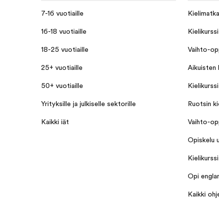
7-16 vuotiaille
Kielimatk
16-18 vuotiaille
Kielikurssi
18-25 vuotiaille
Vaihto-opp
25+ vuotiaille
Aikuisten k
50+ vuotiaille
Kielikurss
Yrityksille ja julkiselle sektorille
Ruotsin ki
Kaikki iät
Vaihto-opp
Opiskelu u
Kielikurssi
Opi englan
Kaikki ohj