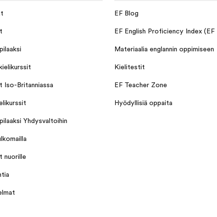
at
EF Blog
t
EF English Proficiency Index (EF
ilaaksi
Materiaalia englannin oppimiseen
ielikurssit
Kielitestit
it Iso-Britanniassa
EF Teacher Zone
elikurssit
Hyödyllisiä oppaita
ilaaksi Yhdysvaltoihin
lkomailla
t nuorille
tia
elmat