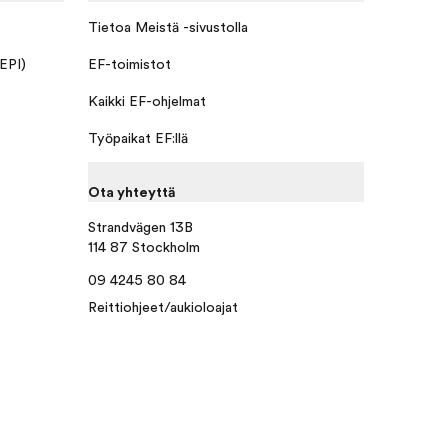
Tietoa Meistä -sivustolla
 EPI)
EF-toimistot
Kaikki EF-ohjelmat
Työpaikat EF:llä
Ota yhteyttä
Strandvägen 13B
114 87 Stockholm
09 4245 80 84
Reittiohjeet/aukioloajat