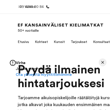
09 4245 80 84
Valikko
EF KANSAINVÄLISET KIELIMATKAT
50+ vuotiaille
Koti
Kaikki EF-
Etusivu
Kohteet
Kurssit
Tarjoukset
Konsultaat
Tervetuloa EF:n maailmaan
Katso mitä 
teem
Virhe
Pyydä ilmainen
Jotain meni pieleen
Ota yhteyttä myyntitiimiimme
hintatarjouksesi
Tarjoamme aikuisopiskelijoille räätälöityjä kursse
jotka alkavat joka kuukauden ensimmäinen maa