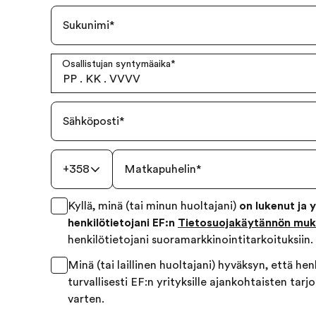
Sukunimi
*
Osallistujan syntymäaika
*
PP
.
KK
.
VVVV
Sähköposti
*
+358
Matkapuhelin
*
Kyllä, minä (tai minun huoltajani)
on lukenut ja 
henkilötietojani EF:n
Tietosuojakäytännön muka
henkilötietojani suoramarkkinointitarkoituksiin.
Minä (tai laillinen huoltajani) hyväksyn, että hen
turvallisesti EF:n yrityksille ajankohtaisten tarj
varten.