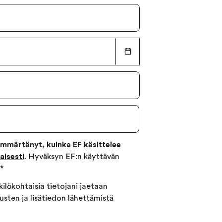
ymmärtänyt, kuinka EF käsittelee
isesti
. Hyväksyn EF:n käyttävän
*
kilökohtaisia tietojani jaetaan
ousten ja lisätiedon lähettämistä