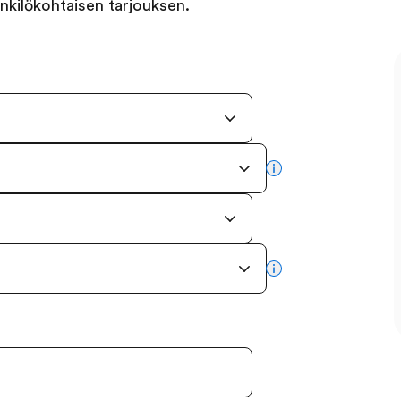
nkilökohtaisen tarjouksen.
more info
more info