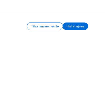
Tilaa ilmainen esite
Hintatarjous
a Meistä -
Työpaikat EF:llä
ustolla
Liity joukkoomme
eihin tarkemmin