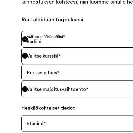
kiinnostuksen kohteesi, niin luomme sinulle he
Räätälöidään tarjouksesi
Valitse määränpääsi
*
Berliini
Valitse kurssisi
*
Kurssin pituus
*
Valitse majoitusvaihtoehto
*
Henkilökohtaiset tiedot
Etunimi
*