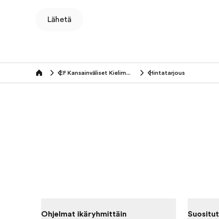
Lähetä
EF Kansainväliset Kielimatkat (50+ vuotiaat)
Hintatarjous
Home
Ohjelmat ikäryhmittäin
Suositut