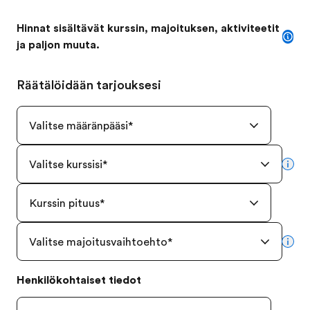
Hinnat sisältävät kurssin, majoituksen, aktiviteetit
ja paljon muuta.
Räätälöidään tarjouksesi
Valitse määränpääsi
*
Valitse kurssisi
*
mor
Kurssin pituus
*
Valitse majoitusvaihtoehto
*
mor
Henkilökohtaiset tiedot