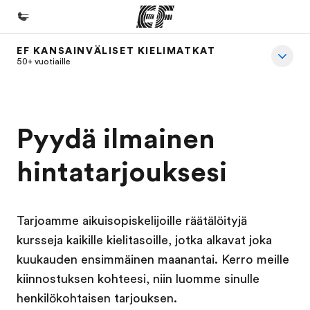
EF KANSAINVÄLISET KIELIMATKAT
Koti
50+ vuotiaille
Tervetuloa EF:n maailmaan
Kaikki EF-ohjelmat
Pyydä ilmainen
Katso mitä kaikkea teemme
hintatarjouksesi
EF-toimistot
Etsi toimisto lähelläsi
Tietoa Meistä -sivustolla
Tarjoamme aikuisopiskelijoille räätälöityjä
Tutustu meihin tarkemmin
kursseja kaikille kielitasoille, jotka alkavat joka
kuukauden ensimmäinen maanantai. Kerro meille
Työpaikat EF:llä
kiinnostuksen kohteesi, niin luomme sinulle
Liity joukkoomme
henkilökohtaisen tarjouksen.