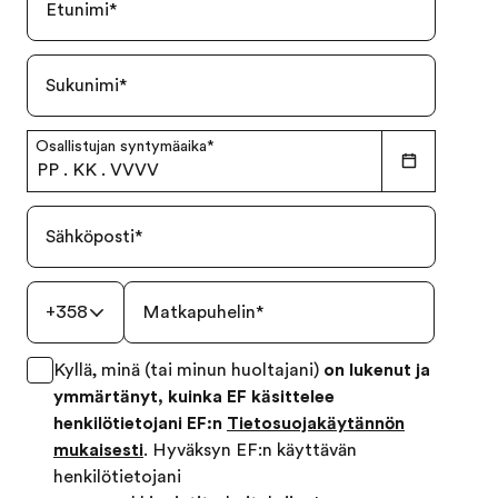
Etunimi
*
Sukunimi
*
Osallistujan syntymäaika
*
PP
.
KK
.
VVVV
Sähköposti
*
+358
Matkapuhelin
*
Kyllä, minä (tai minun huoltajani)
on lukenut ja
ymmärtänyt, kuinka EF käsittelee
henkilötietojani EF:n
Tietosuojakäytännön
mukaisesti
. Hyväksyn EF:n käyttävän
henkilötietojani