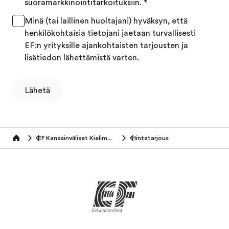
suoramarkkinointitarkoituksiin.
*
Minä (tai laillinen huoltajani) hyväksyn, että
henkilökohtaisia tietojani jaetaan turvallisesti
EF:n yrityksille ajankohtaisten tarjousten ja
lisätiedon lähettämistä varten.
Lähetä
EF Kansainväliset Kielimatkat (50+ vuotiaat)
Hintatarjous
Home