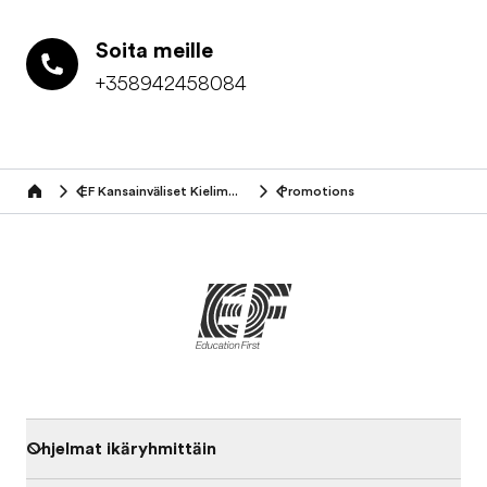
Soita meille
+358942458084
EF Kansainväliset Kielimatkat (14-16 vuotiaat)
Promotions
Home
Ohjelmat ikäryhmittäin