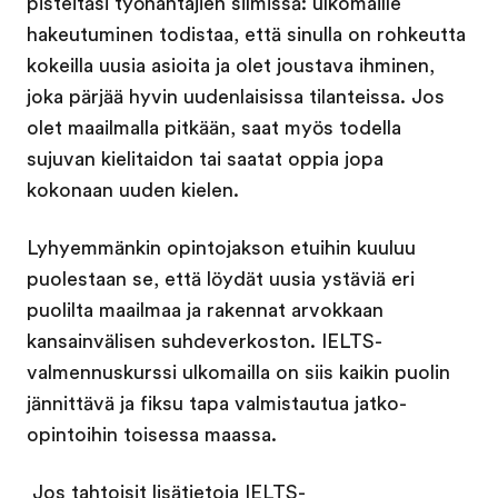
pisteitäsi työnantajien silmissä: ulkomaille
hakeutuminen todistaa, että sinulla on rohkeutta
kokeilla uusia asioita ja olet joustava ihminen,
joka pärjää hyvin uudenlaisissa tilanteissa. Jos
olet maailmalla pitkään, saat myös todella
sujuvan kielitaidon tai saatat oppia jopa
kokonaan uuden kielen.
Lyhyemmänkin opintojakson etuihin kuuluu
puolestaan se, että löydät uusia ystäviä eri
puolilta maailmaa ja rakennat arvokkaan
kansainvälisen suhdeverkoston. IELTS-
valmennuskurssi ulkomailla on siis kaikin puolin
jännittävä ja fiksu tapa valmistautua jatko-
opintoihin toisessa maassa.
Jos tahtoisit lisätietoja IELTS-