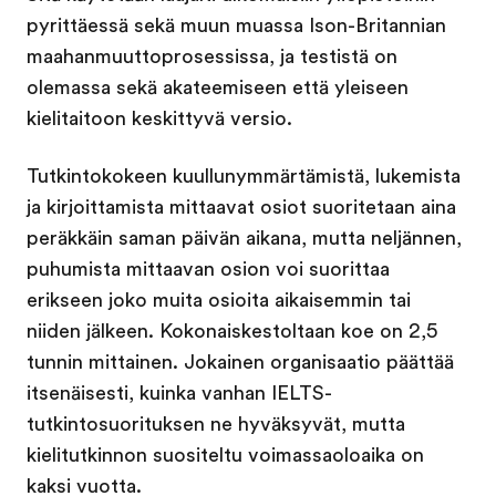
pyrittäessä sekä muun muassa Ison-Britannian
maahanmuuttoprosessissa, ja testistä on
olemassa sekä akateemiseen että yleiseen
kielitaitoon keskittyvä versio.
Tutkintokokeen kuullunymmärtämistä, lukemista
ja kirjoittamista mittaavat osiot suoritetaan aina
peräkkäin saman päivän aikana, mutta neljännen,
puhumista mittaavan osion voi suorittaa
erikseen joko muita osioita aikaisemmin tai
niiden jälkeen. Kokonaiskestoltaan koe on 2,5
tunnin mittainen. Jokainen organisaatio päättää
itsenäisesti, kuinka vanhan IELTS-
tutkintosuorituksen ne hyväksyvät, mutta
kielitutkinnon suositeltu voimassaoloaika on
kaksi vuotta.