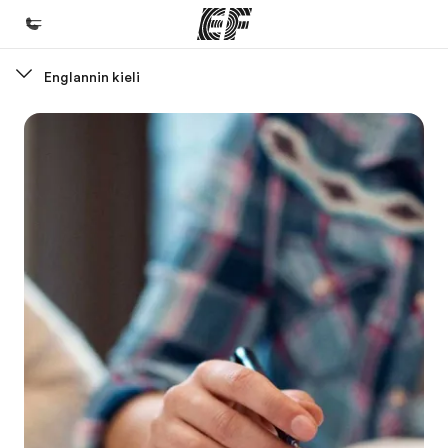
Englannin kieli
Koti
Tervetuloa EF:n maailmaan
Kaikki EF-ohjelmat
Katso mitä kaikkea teemme
EF-toimistot
Etsi toimisto lähelläsi
Tietoa Meistä -sivustolla
Tutustu meihin tarkemmin
Työpaikat EF:llä
Liity joukkoomme