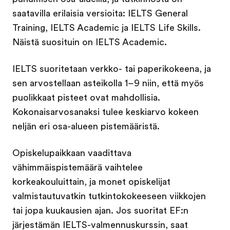
saatavilla erilaisia versioita: IELTS General
Training, IELTS Academic ja IELTS Life Skills.
Näistä suosituin on IELTS Academic.
IELTS suoritetaan verkko- tai paperikokeena, ja
sen arvostellaan asteikolla 1–9 niin, että myös
puolikkaat pisteet ovat mahdollisia.
Kokonaisarvosanaksi tulee keskiarvo kokeen
neljän eri osa-alueen pistemääristä.
Opiskelupaikkaan vaadittava
vähimmäispistemäärä vaihtelee
korkeakouluittain, ja monet opiskelijat
valmistautuvatkin tutkintokokeeseen viikkojen
tai jopa kuukausien ajan. Jos suoritat EF:n
järjestämän IELTS-valmennuskurssin, saat