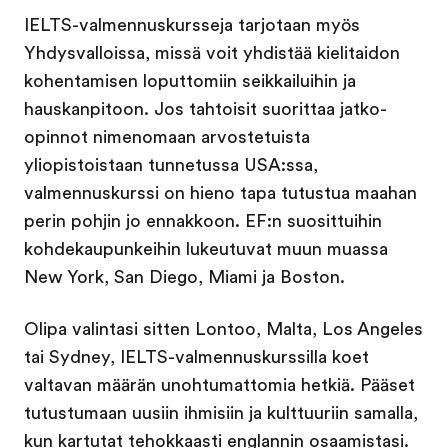
IELTS-valmennuskursseja tarjotaan myös
Yhdysvalloissa, missä voit yhdistää kielitaidon
kohentamisen loputtomiin seikkailuihin ja
hauskanpitoon. Jos tahtoisit suorittaa jatko-
opinnot nimenomaan arvostetuista
yliopistoistaan tunnetussa USA:ssa,
valmennuskurssi on hieno tapa tutustua maahan
perin pohjin jo ennakkoon. EF:n suosittuihin
kohdekaupunkeihin lukeutuvat muun muassa
New York, San Diego, Miami ja Boston.
Olipa valintasi sitten Lontoo, Malta, Los Angeles
tai Sydney, IELTS-valmennuskurssilla koet
valtavan määrän unohtumattomia hetkiä. Pääset
tutustumaan uusiin ihmisiin ja kulttuuriin samalla,
kun kartutat tehokkaasti englannin osaamistasi.