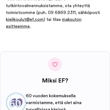
tutkintovalmennuksistamme, ota yhteyttä
toimistoomme (puh. 09 6869 2311, sähköposti
kielikoulut@ef.com
) tai tilaa
maksuton
esitteemme
.
Miksi EF?
60 vuoden kokemuksella
varmistamme, että olet aina
turvallisissa käsissä.