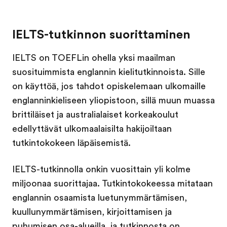
IELTS-tutkinnon suorittaminen
IELTS on TOEFLin ohella yksi maailman
suosituimmista englannin kielitutkinnoista. Sille
on käyttöä, jos tahdot opiskelemaan ulkomaille
englanninkieliseen yliopistoon, sillä muun muassa
brittiläiset ja australialaiset korkeakoulut
edellyttävät ulkomaalaisilta hakijoiltaan
tutkintokokeen läpäisemistä.
IELTS-tutkinnolla onkin vuosittain yli kolme
miljoonaa suorittajaa. Tutkintokokeessa mitataan
englannin osaamista luetunymmärtämisen,
kuullunymmärtämisen, kirjoittamisen ja
puhumisen osa-alueilla, ja tutkinnosta on