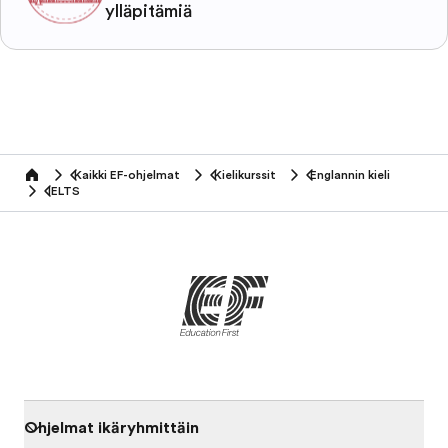
ylläpitämiä
Kaikki EF-ohjelmat
Kielikurssit
Englannin kieli
home
IELTS
Ohjelmat ikäryhmittäin