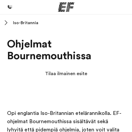
Iso-Britannia
Koti
Tervetuloa EF:n maailmaan
Ohjelmat
Kaikki EF-ohjelmat
Bournemouthissa
Katso mitä kaikkea teemme
EF-toimistot
Tilaa ilmainen esite
Etsi toimisto lähelläsi
Tietoa Meistä -sivustolla
Tutustu meihin tarkemmin
EF in kampus
EF in kampus
Työpaikat EF:llä
Opi englantia Iso-Britannian etelärannikolla. EF-
ohjelmat Bournemouthissa sisältävät sekä
Liity joukkoomme
lyhyitä että pidempiä ohjelmia, joten voit valita