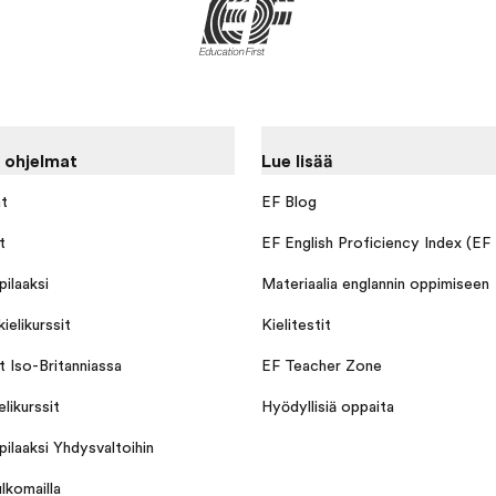
 ohjelmat
Lue lisää
at
EF Blog
t
EF English Proficiency Index (EF
ilaaksi
Materiaalia englannin oppimiseen
ielikurssit
Kielitestit
it Iso-Britanniassa
EF Teacher Zone
elikurssit
Hyödyllisiä oppaita
ilaaksi Yhdysvaltoihin
lkomailla