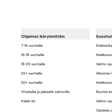
Ohjelmat ikäryhmittäin
Suositut
7-16 vuotiaille
Kielimatk
16-18 vuotiaille
Kielikurssi
18-25 vuotiaille
Vaihto-opp
25+ vuotiaille
Aikuisten k
50+ vuotiaille
Kielikurss
Yrityksille ja julkiselle sektorille
Ruotsin ki
Kaikki iät
Vaihto-opp
Opiskelu u