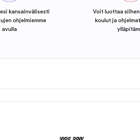
esi kansainvälisesti
Voit luottaa siihen
tujen ohjelmiemme
koulut ja ohjelma
avulla
ylläpitäm