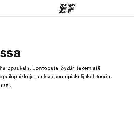
ohjelmat
EF-toimistot
Tieto
ssa
siv
kaikkea
Etsi toimisto lähelläsi
me
Tutustu m
 harppauksin. Lontoosta löydät tekemistä
ailupaikkoja ja eläväisen opiskelijakulttuurin.
sasi.