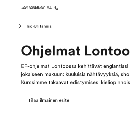
09 4245 80 84
Valikko
Iso-Britannia
Koti
Kaikki EF-
Ohjelmat Lontoo
Tervetuloa EF:n maailmaan
Katso mitä 
teem
EF-ohjelmat Lontoossa kehittävät englantiasi
jokaiseen makuun: kuuluisia nähtävyyksiä, shopp
Kurssimme takaavat edistymisesi kieliopinnois
Tilaa ilmainen esite