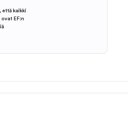
, että kaikki
t ovat EF:n
iä