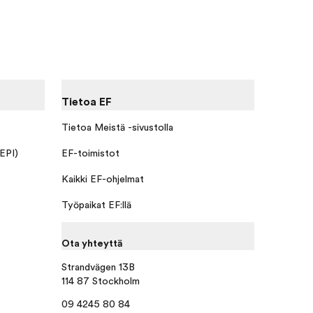
Tietoa EF
Tietoa Meistä -sivustolla
 EPI)
EF-toimistot
Kaikki EF-ohjelmat
Työpaikat EF:llä
Ota yhteyttä
Strandvägen 13B
114 87 Stockholm
09 4245 80 84