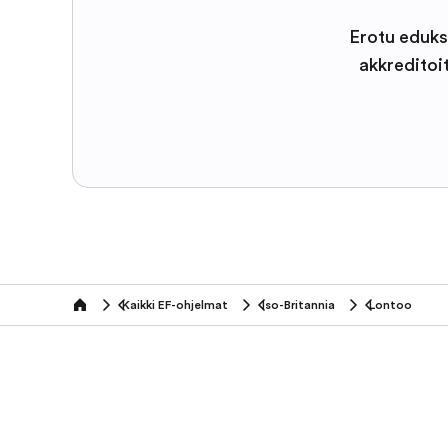
Erotu eduks
akkreditoi
Kaikki EF-ohjelmat
Iso-Britannia
Lontoo
home