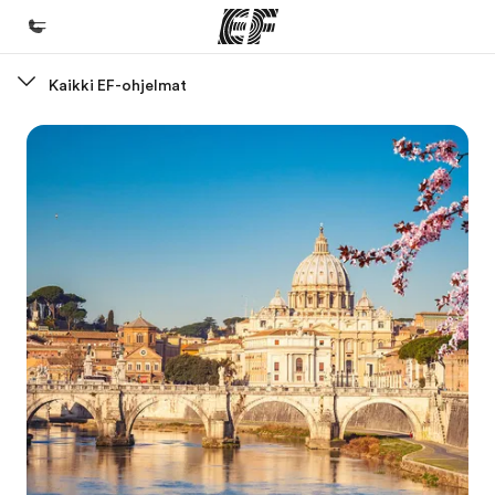
Kaikki EF-ohjelmat
Koti
Tervetuloa EF:n maailmaan
Kaikki EF-ohjelmat
Katso mitä kaikkea teemme
EF-toimistot
Etsi toimisto lähelläsi
Tietoa Meistä -sivustolla
Tutustu meihin tarkemmin
Työpaikat EF:llä
Liity joukkoomme