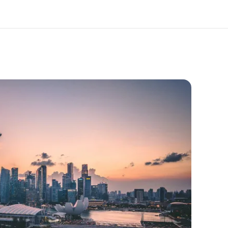
a Meistä -
Työpaikat EF:llä
ustolla
Liity joukkoomme
eihin tarkemmin