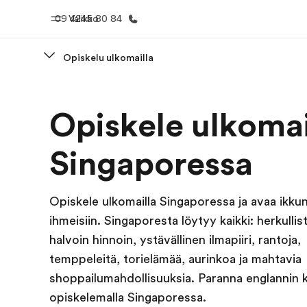
09 4245 80 84
Valikko
Opiskelu ulkomailla
Koti
Kaikki EF-
Opiskele ulkomai
Tervetuloa EF:n maailmaan
Katso mitä 
teem
Singaporessa
Opiskele ulkomailla Singaporessa ja avaa ikku
ihmeisiin. Singaporesta löytyy kaikki: herkullis
halvoin hinnoin, ystävällinen ilmapiiri, rantoja,
temppeleitä, torielämää, aurinkoa ja mahtavia
shoppailumahdollisuuksia. Paranna englannin ki
opiskelemalla Singaporessa.