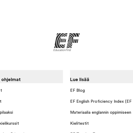
 ohjelmat
Lue lisää
at
EF Blog
t
EF English Proficiency Index (EF
ilaaksi
Materiaalia englannin oppimiseen
ielikurssit
Kielitestit