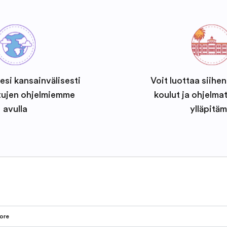
esi kansainvälisesti
Voit luottaa siihen
tujen ohjelmiemme
koulut ja ohjelma
avulla
ylläpitäm
ore