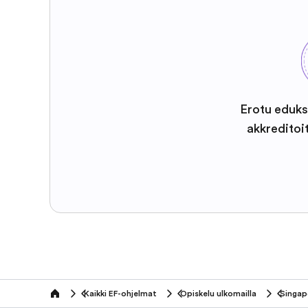
Erotu eduks
akkreditoi
Kaikki EF-ohjelmat
Opiskelu ulkomailla
Singap
home