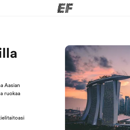
ohjelmat
EF-toimistot
Tieto
lla
siv
kaikkea
Etsi toimisto lähelläsi
me
Tutustu m
na Aasian
ta ruokaa
elitaitoasi