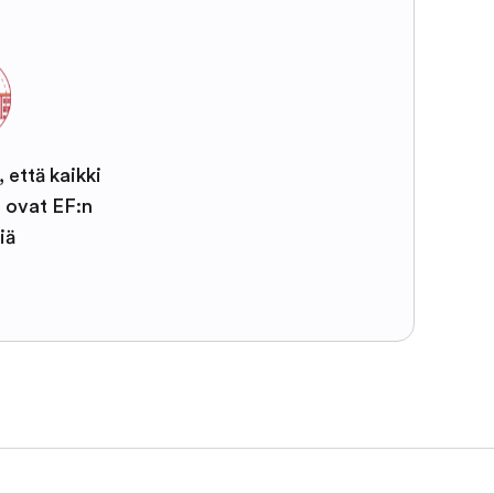
, että kaikki
t ovat EF:n
iä