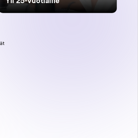
Yli 25-vuotiaille
iät