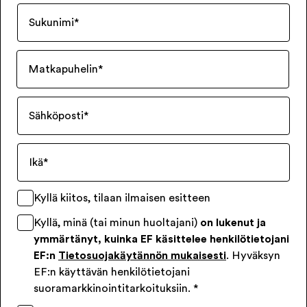
Sukunimi
*
Matkapuhelin
*
Sähköposti
*
Ikä
*
Kyllä kiitos, tilaan ilmaisen esitteen
Kyllä, minä (tai minun huoltajani)
on lukenut ja
ymmärtänyt, kuinka EF käsittelee henkilötietojani
EF:n
Tietosuojakäytännön mukaisesti
. Hyväksyn
EF:n käyttävän henkilötietojani
suoramarkkinointitarkoituksiin.
*