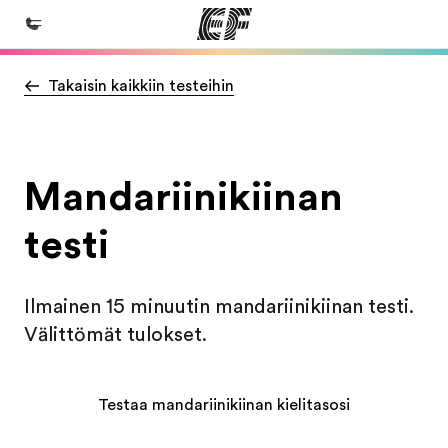
Takaisin kaikkiin testeihin
Koti
Tervetuloa EF:n maailmaan
Kaikki EF-ohjelmat
Mandariinikiinan
Katso mitä kaikkea teemme
testi
EF-toimistot
Etsi toimisto lähelläsi
Ilmainen 15 minuutin mandariinikiinan testi.
Tietoa Meistä -sivustolla
Välittömät tulokset.
Tutustu meihin tarkemmin
Työpaikat EF:llä
Testaa mandariinikiinan kielitasosi
Liity joukkoomme