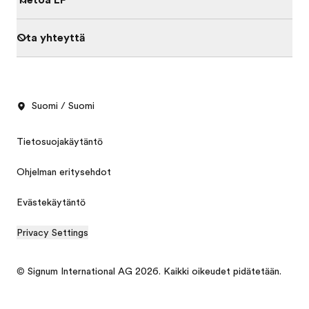
Tietoa EF
Ota yhteyttä
Suomi / Suomi
Tietosuojakäytäntö
Ohjelman eritysehdot
Evästekäytäntö
Privacy Settings
Order free brochure
Price quotation
© Signum International AG 2026. Kaikki oikeudet pidätetään.