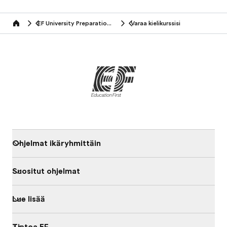
EF University Preparation Abroad
Varaa kielikurssisi
Home
Ohjelmat ikäryhmittäin
Suositut ohjelmat
Lue lisää