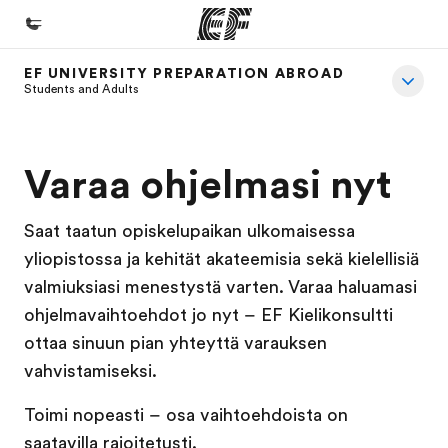
EF UNIVERSITY PREPARATION ABROAD
Koti
Students and Adults
Tervetuloa EF:n maailmaan
Kaikki EF-ohjelmat
Varaa ohjelmasi nyt
Katso mitä kaikkea teemme
Saat taatun opiskelupaikan ulkomaisessa
EF-toimistot
yliopistossa ja kehität akateemisia sekä kielellisiä
Etsi toimisto lähelläsi
valmiuksiasi menestystä varten. Varaa haluamasi
Tietoa Meistä -sivustolla
ohjelmavaihtoehdot jo nyt – EF Kielikonsultti
ottaa sinuun pian yhteyttä varauksen
Tutustu meihin tarkemmin
vahvistamiseksi.
Työpaikat EF:llä
Toimi nopeasti – osa vaihtoehdoista on
Liity joukkoomme
saatavilla rajoitetusti.