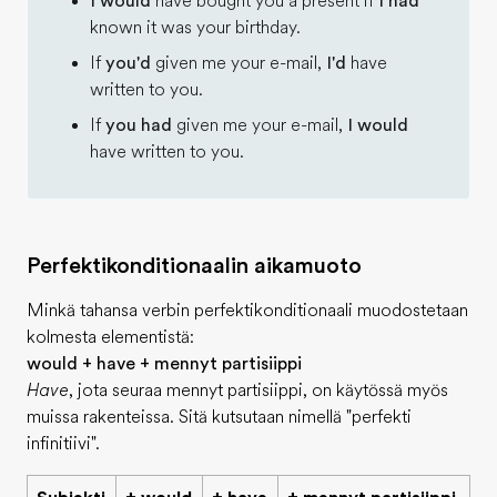
I would
have bought you a present if
I had
known it was your birthday.
If
you'd
given me your e-mail,
I'd
have
written to you.
If
you had
given me your e-mail,
I would
have written to you.
Perfektikonditionaalin aikamuoto
Minkä tahansa verbin perfektikonditionaali muodostetaan
kolmesta elementistä:
would + have + mennyt partisiippi
Have
, jota seuraa mennyt partisiippi, on käytössä myös
muissa rakenteissa. Sitä kutsutaan nimellä "perfekti
infinitiivi".