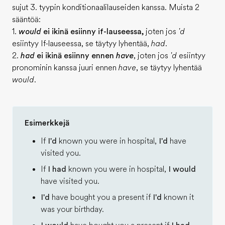
sujut 3. tyypin konditionaalilauseiden kanssa. Muista 2
sääntöä:
1.
would
ei ikinä esiinny if-lauseessa,
joten jos
'd
esiintyy If-lauseessa, se täytyy lyhentää,
had
.
2.
had
ei ikinä esiinny ennen
have
, joten jos
'd
esiintyy
pronominin kanssa juuri ennen
have
, se täytyy lyhentää
would
.
Esimerkkejä
If
I'd
known you were in hospital,
I'd
have
visited you.
If
I had
known you were in hospital,
I would
have visited you.
I'd
have bought you a present if
I'd
known it
was your birthday.