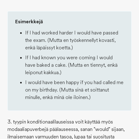
Esimerkkejä
If I had worked harder I would have passed
the exam. (Mutta en työskennellyt kovasti,
enkä läpäissyt koetta.)
If I had known you were coming I would
have baked a cake. (Mutta en tiennyt, enkä
leiponut kakkua.)
I would have been happy if you had called me
on my birthday. (Mutta sinä et soittanut
minulle, enkä minä ole iloinen.)
3. tyypin konditionaalilauseissa voit käyttää myös
modaaliapuverbejä päälauseessa, sanan "would" sijaan,
ilmaisemaan varmuuden tasoa, lupaa tai suositusta