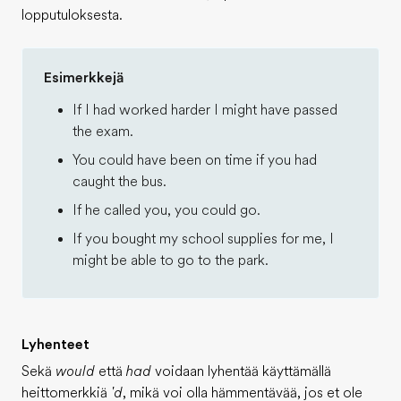
lopputuloksesta.
Esimerkkejä
If I had worked harder I might have passed
the exam.
You could have been on time if you had
caught the bus.
If he called you, you could go.
If you bought my school supplies for me, I
might be able to go to the park.
Lyhenteet
Sekä
would
että
had
voidaan lyhentää käyttämällä
heittomerkkiä
'd
, mikä voi olla hämmentävää, jos et ole