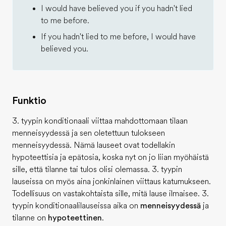
I would have believed you if you hadn't lied
to me before.
If you hadn't lied to me before, I would have
believed you.
Funktio
3. tyypin konditionaali viittaa mahdottomaan tilaan
menneisyydessä ja sen oletettuun tulokseen
menneisyydessä. Nämä lauseet ovat todellakin
hypoteettisia ja epätosia, koska nyt on jo liian myöhäistä
sille, että tilanne tai tulos olisi olemassa. 3. tyypin
lauseissa on myös aina jonkinlainen viittaus katumukseen.
Todellisuus on vastakohtaista sille, mitä lause ilmaisee. 3.
tyypin konditionaalilauseissa aika on
menneisyydessä
ja
tilanne on
hypoteettinen
.