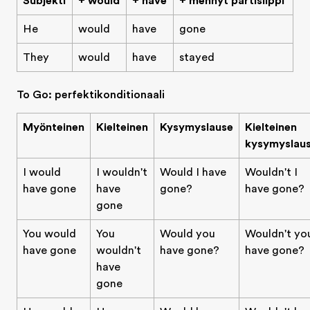
Subjekti
+ would
+ have
+ mennyt partisiippi
He
would
have
gone
They
would
have
stayed
To Go: perfektikonditionaali
Myönteinen
Kielteinen
Kysymyslause
Kielteinen
kysymyslau
I would
I wouldn't
Would I have
Wouldn't I
have gone
have
gone?
have gone?
gone
You would
You
Would you
Wouldn't yo
have gone
wouldn't
have gone?
have gone?
have
gone