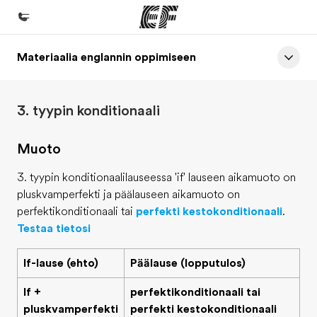
Materiaalia englannin oppimiseen
Koti
Tervetuloa EF:n maailmaan
3. tyypin konditionaali
Kaikki EF-ohjelmat
Katso mitä kaikkea teemme
Muoto
EF-toimistot
3. tyypin konditionaalilauseessa 'if' lauseen aikamuoto on
Etsi toimisto lähelläsi
pluskvamperfekti ja päälauseen aikamuoto on
perfektikonditionaali tai
perfekti kestokonditionaali
.
Tietoa Meistä -sivustolla
Testaa tietosi
Tutustu meihin tarkemmin
If-lause (ehto)
Päälause (lopputulos)
Työpaikat EF:llä
If +
perfektikonditionaali tai
Liity joukkoomme
pluskvamperfekti
perfekti kestokonditionaali