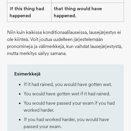
If this thing had
that thing would have
happened
happened.
Niin kuin kaikissa konditionaalilauseissa, lausejärjestys ei
ole kiinteä. Voit joutua uudelleen järjestelemään
pronomineja ja välimerkkejä, kun vaihdat lausejärjestystä,
mutta merkitys säilyy samana.
Esimerkkejä
If it had rained, you would have gotten wet.
You would have gotten wet if it had rained.
You would have passed your exam if you had
worked harder.
If you had worked harder, you would have
passed your exam.