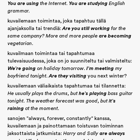
You are using
the Internet
.
You are studying
English
grammar.
kuvailemaan toimintaa, joka tapahtuu tällä
ajanjaksolla tai trendiä:
Are you still working
for the
same company? More and more people
are becoming
vegetarian.
kuvailmaan toimintaa tai tapahtumaa
tulevaisuudessa, joka on jo suunniteltu tai valmisteltu:
We're going
on holiday tomorrow
.
I'm meeting
my
boyfriend tonight
.
Are they visiting
you next winter?
kuvailemaan väliaikaista tapahtumaa tai tilannetta:
He usually plays the drums, but
he's playing
bass guitar
tonight
.
The weather forecast was good, but
it's
raining
at the moment.
sanojen "always, forever, constantly" kanssa,
kuvailemaan ja painottamaan toistuvan toiminnan
jaksottaista jatkumista:
Harry and Sally
are always