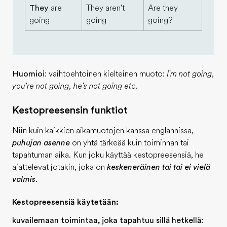
They
are
They aren't
Are they
going
going
going?
Huomioi
: vaihtoehtoinen kielteinen muoto:
I'm not going,
you're not going, he's not going etc.
Kestopreesensin funktiot
Niin kuin kaikkien aikamuotojen kanssa englannissa,
puhujan asenne
on yhtä tärkeää kuin toiminnan tai
tapahtuman aika. Kun joku käyttää kestopreesensiä, he
ajattelevat jotakin, joka on
keskeneräinen tai tai ei vielä
valmis.
Kestopreesensiä käytetään:
kuvailemaan toimintaa, joka tapahtuu sillä hetkellä: