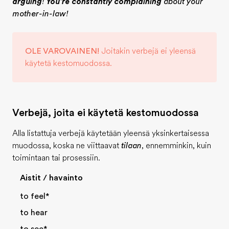
arguing
!
You're constantly complaining
about your
mother-in-law!
OLE VAROVAINEN!
Joitakin verbejä ei yleensä
käytetä kestomuodossa.
Verbejä, joita ei käytetä kestomuodossa
Alla listattuja verbejä käytetään yleensä yksinkertaisessa
muodossa, koska ne viittaavat
tilaan
, ennemminkin, kuin
toimintaan tai prosessiin.
Aistit / havainto
to feel*
to hear