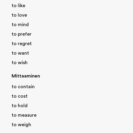
to like
to love
to mind
to prefer
to regret
to want
to wish
Mittaaminen
to contain
to cost
to hold
to measure
to weigh