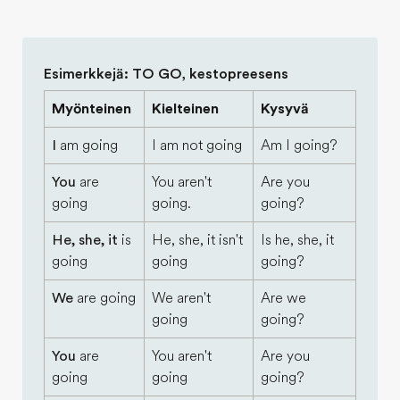
Esimerkkejä: TO GO, kestopreesens
Myönteinen
Kielteinen
Kysyvä
I
am going
I am not going
Am I going?
You
are
You aren't
Are you
going
going.
going?
He, she, it
is
He, she, it isn't
Is he, she, it
going
going
going?
We
are going
We aren't
Are we
going
going?
You
are
You aren't
Are you
going
going
going?