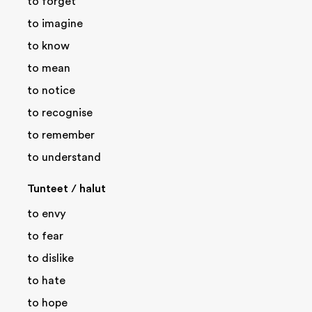
to forget
to imagine
to know
to mean
to notice
to recognise
to remember
to understand
Tunteet / halut
to envy
to fear
to dislike
to hate
to hope