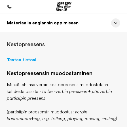
Materiaalia englannin oppimiseen
Koti
Tervetuloa EF:n maailmaan
Kestopreesens
Kaikki EF-ohjelmat
Katso mitä kaikkea teemme
Testaa tietosi
EF-toimistot
Kestopreesensin muodostaminen
Etsi toimisto lähelläsi
Minkä tahansa verbin kestopreesens muodostetaan
Tietoa Meistä -sivustolla
kahdesta osasta -
to be -verbin preesens + pääverbin
Tutustu meihin tarkemmin
partisiipin preesens.
Työpaikat EF:llä
(partisiipin preesensin muodostus:
verbin
Liity joukkoomme
kantamuoto+ing, e.g. talking, playing, moving, smiling)