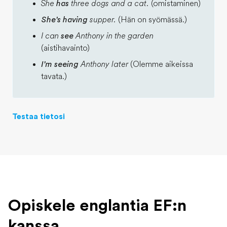
She
has
three dogs and a cat.
(omistaminen)
She's having
supper.
(Hän on syömässä.)
I can
see
Anthony in the garden
(aistihavainto)
I'm seeing
Anthony later
(Olemme aikeissa
tavata.)
Testaa tietosi
Opiskele englantia EF:n
kanssa