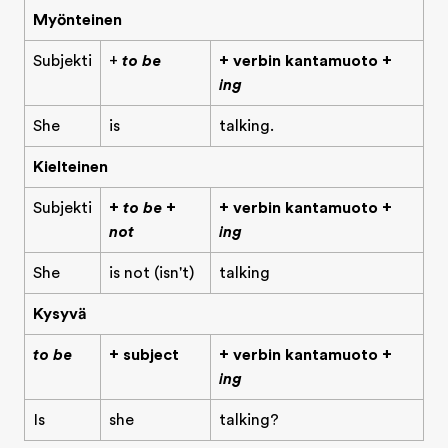
Myönteinen
Subjekti
+
to be
+ verbin kantamuoto +
ing
She
is
talking.
Kielteinen
Subjekti
+
to be +
+ verbin kantamuoto +
not
ing
She
is not (isn't)
talking
Kysyvä
to be
+ subject
+ verbin kantamuoto +
ing
Is
she
talking?