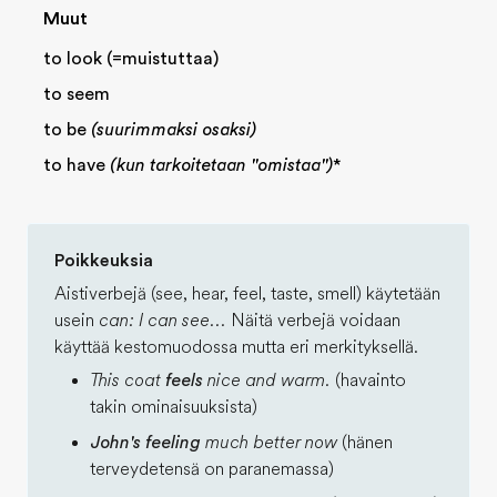
Muut
to look (=muistuttaa)
to seem
to be
(suurimmaksi osaksi)
to have
(kun tarkoitetaan "omistaa")
*
Poikkeuksia
Aistiverbejä (see, hear, feel, taste, smell) käytetään
usein
can: I can see...
Näitä verbejä voidaan
käyttää kestomuodossa mutta eri merkityksellä.
This coat
feels
nice and warm.
(havainto
takin ominaisuuksista)
John's feeling
much better now
(hänen
terveydetensä on paranemassa)