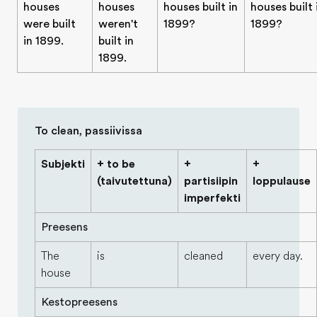
houses
houses
houses built in
houses built 
were built
weren't
1899?
1899?
in 1899.
built in
1899.
To clean, passiivissa
Subjekti
+ to be
+
+
(taivutettuna)
partisiipin
loppulause
imperfekti
Preesens
The
is
cleaned
every day.
house
Kestopreesens