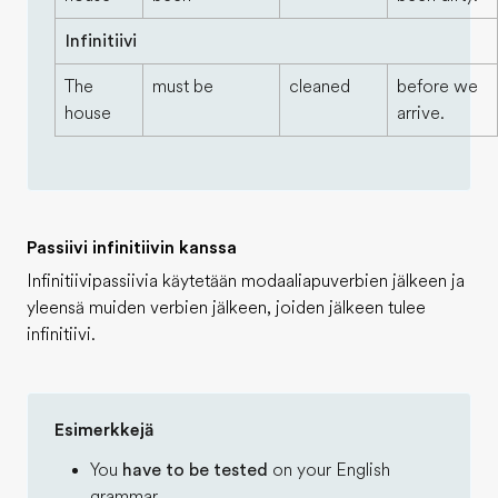
Infinitiivi
The
must be
cleaned
before we
house
arrive.
Passiivi infinitiivin kanssa
Infinitiivipassiivia käytetään modaaliapuverbien jälkeen ja
yleensä muiden verbien jälkeen, joiden jälkeen tulee
infinitiivi.
Esimerkkejä
You
have to be tested
on your English
grammar.