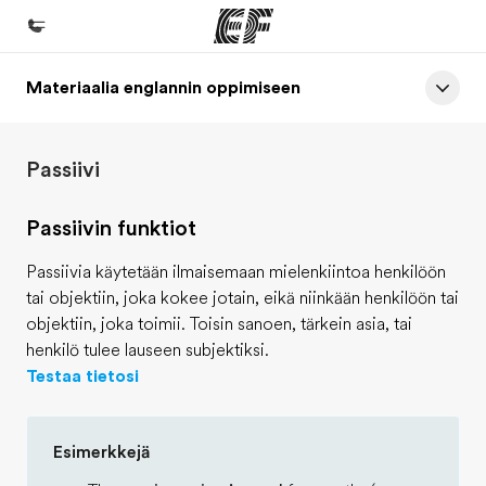
Materiaalia englannin oppimiseen
Koti
Tervetuloa EF:n maailmaan
Passiivi
Kaikki EF-ohjelmat
Katso mitä kaikkea teemme
Passiivin funktiot
EF-toimistot
Passiivia käytetään ilmaisemaan mielenkiintoa henkilöön
Etsi toimisto lähelläsi
tai objektiin, joka kokee jotain, eikä niinkään henkilöön tai
objektiin, joka toimii. Toisin sanoen, tärkein asia, tai
Tietoa Meistä -sivustolla
henkilö tulee lauseen subjektiksi.
Tutustu meihin tarkemmin
Testaa tietosi
Työpaikat EF:llä
Esimerkkejä
Liity joukkoomme