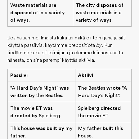
Waste materials
are
The city
disposes
of
disposed
of in a variety
waste materials in a
of ways.
variety of ways.
Jos haluamme ilmaista kuka tai mikä oli toimijana ja silti
käyttää passiivia, käytämme prepositiota
by
. Kun
tiedämme kuka oli toimijana ja olemme kiinnostuneita
hänestä, on aina parempi käyttää aktiivia.
Passiivi
Aktiivi
"A Hard Day's Night"
was
The Beatles
wrote
"A
written by
the Beatles.
Hard Day's Night".
The movie ET
was
Spielberg
directed
directed by
Spielberg.
the movie ET.
This house
was built by
my
My father
built
this
father.
house.