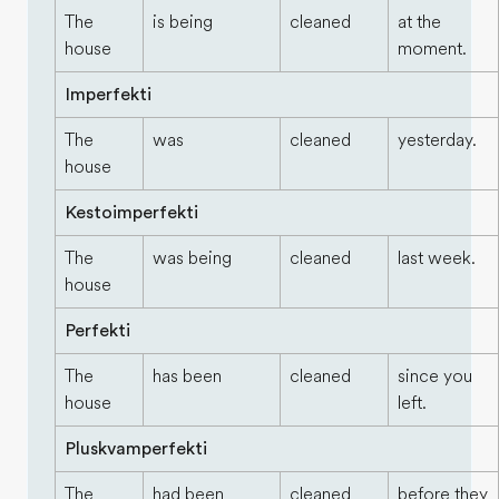
The
is being
cleaned
at the
house
moment.
Imperfekti
The
was
cleaned
yesterday.
house
Kestoimperfekti
The
was being
cleaned
last week.
house
Perfekti
The
has been
cleaned
since you
house
left.
Pluskvamperfekti
The
had been
cleaned
before they