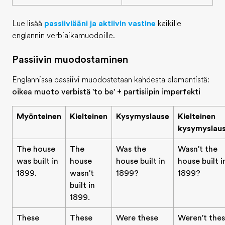
Lue lisää
passiiviääni ja aktiivin vastine
kaikille
englannin verbiaikamuodoille.
Passiivin muodostaminen
Englannissa passiivi muodostetaan kahdesta elementistä:
oikea muoto verbistä 'to be' + partisiipin imperfekti
Myönteinen
Kielteinen
Kysymyslause
Kielteinen
kysymyslau
The house
The
Was the
Wasn't the
was built in
house
house built in
house built i
1899.
wasn't
1899?
1899?
built in
1899.
These
These
Were these
Weren't the