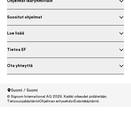
Ohjelmat ikäryhmittäin
Suositut ohjelmat
Lue lisää
Tietoa EF
Ota yhteyttä
Suomi / Suomi
© Signum International AG 2026. Kaikki oikeudet pidätetään.
North America
/
Canada / English
Tietosuojakäytäntö
Ohjelman eritysehdot
Evästekäytäntö
North America
/
Canada / Français
North America
/
México / Español
North America
/
United States / English
Central and South America
/
Argentina / Español