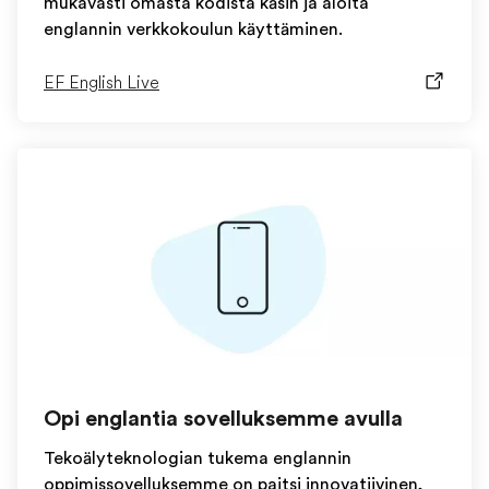
mukavasti omasta kodista käsin ja aloita
englannin verkkokoulun käyttäminen.
EF English Live
Opi englantia sovelluksemme avulla
Tekoälyteknologian tukema englannin
oppimissovelluksemme on paitsi innovatiivinen,