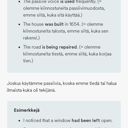
The passive voice
is used
frequently. (=
olemme kiinnostuneita passiivimuodosta,
emme siitä, kuka sitä käyttää.)
The house
was built
in 1654. (= olemme
kiinnostuneita talosta, emme siitä, kuka sen
rakensi.)
The road
is being repaired
. (= olemme
kiinnostuneita tiestä, emme siitä, kuka korjaa
tien.)
Joskus käytämme passiivia, koska emme tiedä tai halua
ilmaista kuka oli tekijänä.
Esimerkkejä
I noticed that a window
had been left
open.