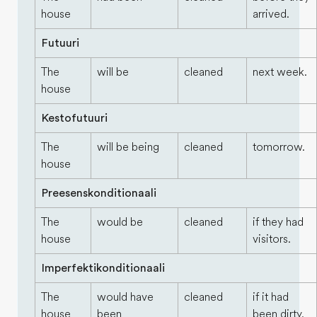
house
arrived.
Futuuri
The
will be
cleaned
next week.
house
Kestofutuuri
The
will be being
cleaned
tomorrow.
house
Preesenskonditionaali
The
would be
cleaned
if they had
house
visitors.
Imperfektikonditionaali
The
would have
cleaned
if it had
house
been
been dirty.