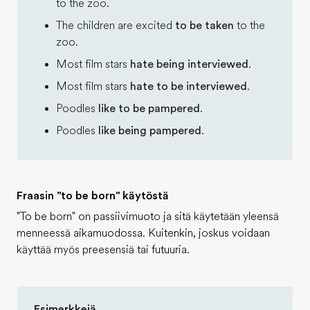
to the zoo.
The children are excited
to be taken
to the
zoo.
Most film stars
hate being interviewed
.
Most film stars
hate to be interviewed
.
Poodles
like to be pampered
.
Poodles
like being pampered
.
Fraasin "to be born" käytöstä
"To be born" on passiivimuoto ja sitä käytetään yleensä
menneessä aikamuodossa. Kuitenkin, joskus voidaan
käyttää myös preesensiä tai futuuria.
Esimerkkejä