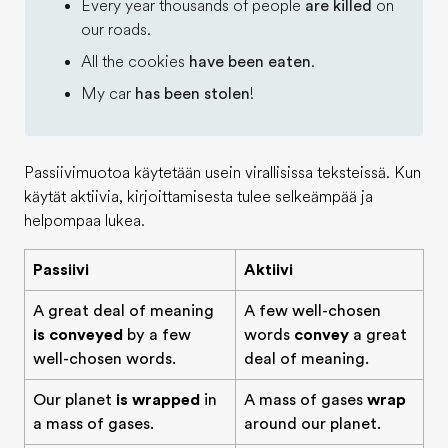
Every year thousands of people
are killed
on
our roads.
All the cookies
have been eaten
.
My car
has been stolen
!
Passiivimuotoa käytetään usein virallisissa teksteissä. Kun
käytät aktiivia, kirjoittamisesta tulee selkeämpää ja
helpompaa lukea.
Passiivi
Aktiivi
A great deal of meaning
A few well-chosen
is conveyed
by a few
words
convey
a great
well-chosen words.
deal of meaning.
Our planet
is wrapped
in
A mass of gases
wrap
a mass of gases.
around our planet.