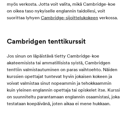
myös verkosta. Jotta voit valita, mikä Cambridge-koe
on oikea taso nykyiselle englannin taidollesi, voit
suorittaa lyhyen
Cambridge-sijoittelukokeen
verkossa.
Cambridgen tenttikurssit
Jos sinun on läpäistävä tietty Cambridge-koe
akateemisista tai ammatillisista syistä, Cambridgen
tenttiin valmistautuminen on paras vaihtoehto. Näiden
kurssien opettajat tuntevat hyvin jokaisen kokeen ja
voivat valmistaa sinut nopeammin ja tehokkaammin
kuin yleinen englannin opettaja tai opiskelet itse. Kurssi
on suunniteltu parantamaan englannin osaamistasi, joka
testataan koepäivänä, joten aikaa ei mene hukkaan.
Cambridgen tenttikurssit sisältävät kaikki myös
harjoitustestit, joten tutustut kokeen kysymyksiin ja
Testaa englannin kielen taitosi
opit vauhdittamaan itseäsi.