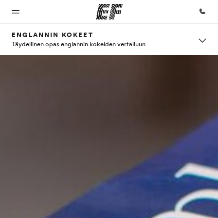
ENGLANNIN KOKEET
Täydellinen opas englannin kokeiden vertailuun
Koti
Kaikki
EF-
Tietoa
Työpaikat
EF-
toimistot
Meistä -
EF:llä
Tervetuloa
EF:n
ohjelmat
sivustolla
Etsi toimisto
Liity
maailmaan
lähelläsi
joukkoomme
Katso mitä
Tutustu
kaikkea
meihin
teemme
tarkemmin