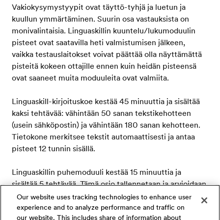
Vakiokysymystyypit ovat täyttö-tyhjä ja luetun ja
kuullun ymmärtäminen. Suurin osa vastauksista on
monivalintaisia. Linguaskillin kuuntelu/lukumoduulin
pisteet ovat saatavilla heti valmistumisen jälkeen,
vaikka testauslaitokset voivat päättää olla näyttämättä
pisteitä kokeen ottajille ennen kuin heidän pisteensä
ovat saaneet muita moduuleita ovat valmiita.
Linguaskill-kirjoituskoe kestää 45 minuuttia ja sisältää
kaksi tehtävää: vähintään 50 sanan tekstikehotteen
(usein sähköpostin) ja vähintään 180 sanan kehotteen.
Tietokone merkitsee tekstit automaattisesti ja antaa
pisteet 12 tunnin sisällä.
Linguaskillin puhemoduuli kestää 15 minuuttia ja
sisältää 5 tehtävää. Tämä osio tallennetaan ja arvioidaan
automaattisesti tietokoneella, minkä jälkeen tarkastajat
Our website uses tracking technologies to enhance user
toisessa paikassa tarkistavat sen ennen pisteytyksen
experience and to analyze performance and traffic on
our website. This includes share of information about
julkaisemista. Pisteet ovat saatavilla 48 tunnin sisällä.