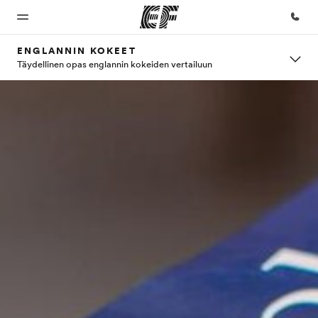
ENGLANNIN KOKEET
Täydellinen opas englannin kokeiden vertailuun
Koti
Kaikki
EF-
Tietoa
Työpaikat
EF-
toimistot
Meistä -
EF:llä
Tervetuloa
EF:n
ohjelmat
sivustolla
Etsi toimisto
Liity
maailmaan
lähelläsi
joukkoomme
Katso mitä
Tutustu
kaikkea
meihin
teemme
tarkemmin