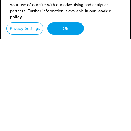
your use of our site with our advertising and analytics
partners. Further information is available in our
cookie
policy.
Pisteytys
Privacy Settings
Ok
Kaikkien Linguaskill-moduulien pisteet ovat
Cambridgen englannin asteikolla 82-180 ja sitä
vastaavalla CEFR-alueella. Jos opiskelija suorittaa
Testaa englannin kielen taitosi
useamman kuin yhden moduulin, kokonaispistemäärä
lasketaan samalla 82-180 asteikolla (keskiarvo
suoritetuista moduuleista saadut pisteet). Ryhmille
Linguaskillia hallinnoivat oppilaitokset saavat
yhteenvedon kaikista opiskelijoiden tuloksista ja CEFR-
alueista. Linguaskill-tulokset ovat saatavilla 48 tunnin
sisällä, joten se on paljon nopeampi arviointityökalu
kuin useimmat standardoidut testit. Nopea käänne aika
saavutetaan automatisoidun eikä manuaalisen
pisteytyksen avulla.