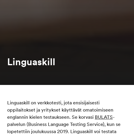
Linguaskill
Linguaskill on verkkotesti, jota ensisijaisesti
oppilaitokset ja yritykset käyttävät omatoimiseen
englannin kielen testaukseen. Se korvasi
BULATS
-
palvelun (Business Language Testing Service), kun se
lopetettiin joulukuussa 2019. Linguaskill voi testata