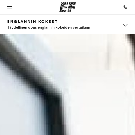
ENGLANNIN KOKEET
Täydellinen opas englannin kokeiden vertailuun
Koti
Kaikki
EF-
Tietoa
Työpaikat
EF-
toimistot
Meistä -
EF:llä
Tervetuloa
EF:n
ohjelmat
sivustolla
Etsi toimisto
Liity
maailmaan
lähelläsi
joukkoomme
Katso mitä
Tutustu
kaikkea
meihin
teemme
tarkemmin