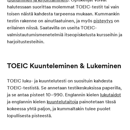
halutessaan suorittaa molemmat TOEIC-testit tai vain
toisen näistä kahdesta tarpeensa mukaan. Kummankin
testin rakenne on ainutlaatuinen, ja myös
pisteytys
on
erilainen niissä. Saatavilla on useita TOEIC-
valmistautumismenetelmiä itseopiskelusta kursseihin ja
harjoitustesteihin.
TOEIC Kuunteleminen & Lukeminen
TOEIC luku- ja kuuntelutesti on suosituin kahdesta
TOEIC-testistä. Se annetaan testikeskuksissa paperilla,
ja se antaa pisteet 10–990. Englannin kielen
lukutaidot
ja englannin kielen
kuuntelutaitoja
painotetaan tässä
kokeessa yhtä paljon, ja kummaltakin tulee puolet
lopullisesta pisteestä.