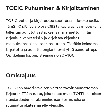
TOEIC Puhuminen & Kirjoittaminen
TOEIC puhe- ja kirjoituskoe suoritetaan tietokoneella.
Tämä TOEIC-versio ei sisällä tarkastajaa, vaan opiskelija
tallentaa puhutut vastauksensa tallennettuihin tai
kirjallisiin kehotteisiin ja kirjoittaa kirjalliset
vastauksensa kirjalliseen osuuteen. Tässäkin kokeessa
kirjoitettu
ja
puhuttu
englanti ovat yhtä painotettuja.
Opiskelijan loppupistemäärä on 0–400.
Omistajuus
TOEIC on amerikkalaisen voittoa tavoittelemattoman
järjestön
ETS:n
tuote, joka tekee myös
TOEFL:n
, toisen
standardoidun englanninkielisen testin, joka on
suunnattu akateemiselle yleisölle.