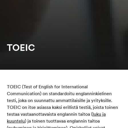
TOEIC
TOEIC (Test of English for International
Communication) on standardoitu englanninkielinen
testi, joka on suunnattu ammattilaisille ja yrityksille.
TOEIC on itse asiassa kaksi erillistä testiä, joista toinen
testaa vastaanottavaista englannin taitoa (
luku ja
kuuntelu
) ja toinen tuottavaa englannin taitoa
(
puhuminen ja kirjoittaminen
). Opiskelijat voivat