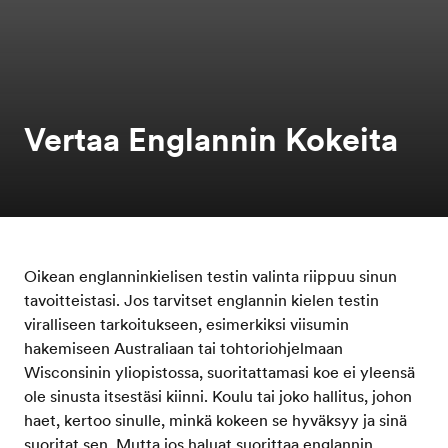
Vertaa Englannin Kokeita
Oikean englanninkielisen testin valinta riippuu sinun
tavoitteistasi. Jos tarvitset englannin kielen testin
viralliseen tarkoitukseen, esimerkiksi viisumin
hakemiseen Australiaan tai tohtoriohjelmaan
Wisconsinin yliopistossa, suoritattamasi koe ei yleensä
ole sinusta itsestäsi kiinni. Koulu tai joko hallitus, johon
haet, kertoo sinulle, minkä kokeen se hyväksyy ja sinä
suoritat sen. Mutta jos haluat suorittaa englannin