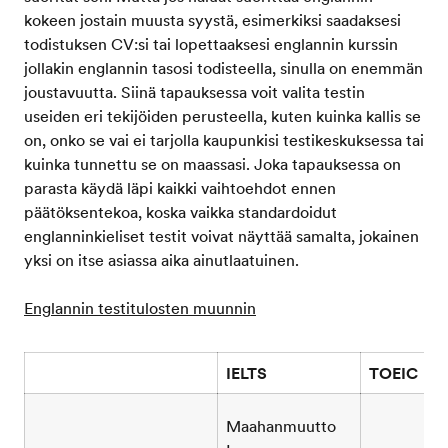
kokeen jostain muusta syystä, esimerkiksi saadaksesi
todistuksen CV:si tai lopettaaksesi englannin kurssin
jollakin englannin tasosi todisteella, sinulla on enemmän
joustavuutta. Siinä tapauksessa voit valita testin
useiden eri tekijöiden perusteella, kuten kuinka kallis se
on, onko se vai ei tarjolla kaupunkisi testikeskuksessa tai
kuinka tunnettu se on maassasi. Joka tapauksessa on
parasta käydä läpi kaikki vaihtoehdot ennen
päätöksentekoa, koska vaikka standardoidut
englanninkieliset testit voivat näyttää samalta, jokainen
yksi on itse asiassa aika ainutlaatuinen.
Englannin testitulosten muunnin
IELTS
TOEIC
Maahanmuutto