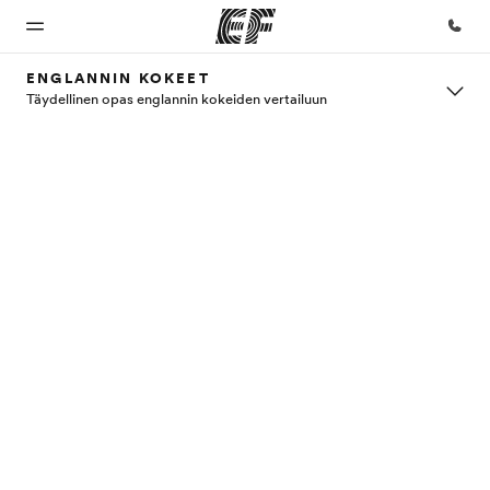
ENGLANNIN KOKEET
Täydellinen opas englannin kokeiden vertailuun
Koti
Kaikki
EF-
Tietoa
Työpaikat
EF-
toimistot
Meistä -
EF:llä
Tervetuloa
EF:n
ohjelmat
sivustolla
Etsi toimisto
Liity
maailmaan
lähelläsi
joukkoomme
Katso mitä
Tutustu
kaikkea
meihin
teemme
tarkemmin