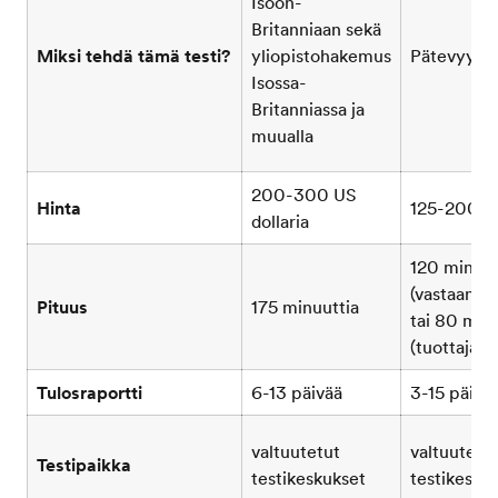
Isoon-
Britanniaan sekä
Miksi tehdä tämä testi?
yliopistohakemus
Pätevyysto
Isossa-
Britanniassa ja
muualla
200-300 US
Hinta
125-200 US
dollaria
120 minuut
(vastaanot
Pituus
175 minuuttia
tai 80 min
(tuottaja)
Tulosraportti
6-13 päivää
3-15 päivä
valtuutetut
valtuutetu
Testipaikka
testikeskukset
testikesku