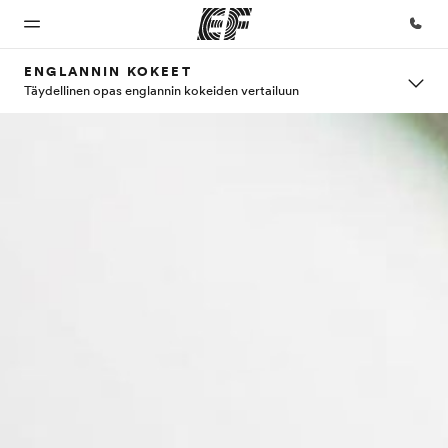
ENGLANNIN KOKEET
Täydellinen opas englannin kokeiden vertailuun
Koti
Kaikki
EF-
Tietoa
Työpaikat
EF-
toimistot
Meistä -
EF:llä
Tervetuloa
EF:n
ohjelmat
sivustolla
Etsi toimisto
Liity
maailmaan
lähelläsi
joukkoomme
Katso mitä
Tutustu
kaikkea
meihin
teemme
tarkemmin