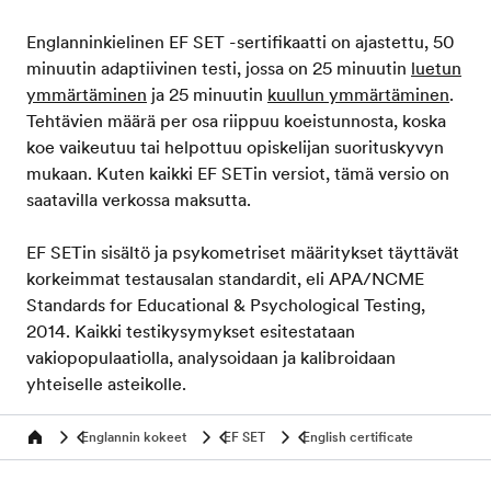
Englanninkielinen EF SET -sertifikaatti on ajastettu, 50
minuutin adaptiivinen testi, jossa on 25 minuutin
luetun
ymmärtäminen
ja 25 minuutin
kuullun ymmärtäminen
.
Tehtävien määrä per osa riippuu koeistunnosta, koska
koe vaikeutuu tai helpottuu opiskelijan suorituskyvyn
mukaan. Kuten kaikki EF SETin versiot, tämä versio on
saatavilla verkossa maksutta.
EF SETin sisältö ja psykometriset määritykset täyttävät
korkeimmat testausalan standardit, eli APA/NCME
Standards for Educational & Psychological Testing,
2014. Kaikki testikysymykset esitestataan
vakiopopulaatiolla, analysoidaan ja kalibroidaan
yhteiselle asteikolle.
Englannin kokeet
EF SET
English certificate
Home