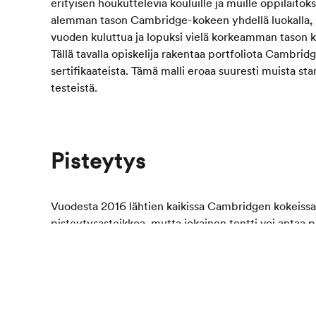
erityisen houkuttelevia kouluille ja muille oppilaitoksi
alemman tason Cambridge-kokeen yhdellä luokalla, 
vuoden kuluttua ja lopuksi vielä korkeamman tason 
Tällä tavalla opiskelija rakentaa portfoliota Cambridg
sertifikaateista. Tämä malli eroaa suuresti muista sta
testeistä.
Pisteytys
Vuodesta 2016 lähtien kaikissa Cambridgen kokeissa
pisteytysasteikkoa, mutta jokainen tentti voi antaa pi
testattavan englannin kielen tason mukaan. Kaikiss
englannin pisteytysasteikko on linjassa CEFR:n kans
Cambridge-kokeeseen riippuen tavoitteistasi ja aikat