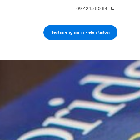
09 4245 80 84
Testaa englannin kielen taitosi
a Meistä -
Työpaikat EF:llä
vustolla
Liity joukkoomme
eihin tarkemmin