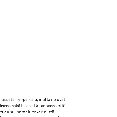
ssa tai työpaikalla, mutta ne ovat
ksissa sekä Isossa-Britanniassa että
tien suunnittelu tekee niistä