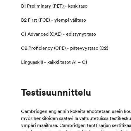
B1 Preliminary (PET)
- keskitaso
B2 First (FCE)
- ylempi välitaso
C1 Advanced (CAE)
- edistynyt taso
C2 Proficiency (CPE)
- pätevyystaso (C2)
Linguaskill
- kaikki tasot A1 – C1
Testisuunnittelu
Cambridgen englannin kokeita ehdotetaan usein koulu
myös henkilöiden saatavilla valtuutetuissa testikesku
ympäri maailmaa. Cambridgen tenttisarjan sertifikaat