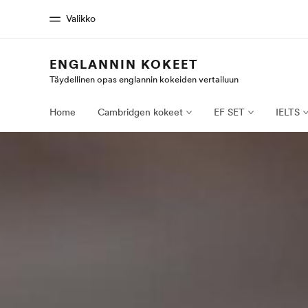
Valikko
ENGLANNIN KOKEET
Täydellinen opas englannin kokeiden vertailuun
Koti
Kaikki EF-
Tervetuloa EF:n maailmaan
Katso mitä kai
Home
Cambridgen kokeet
EF SET
IELTS