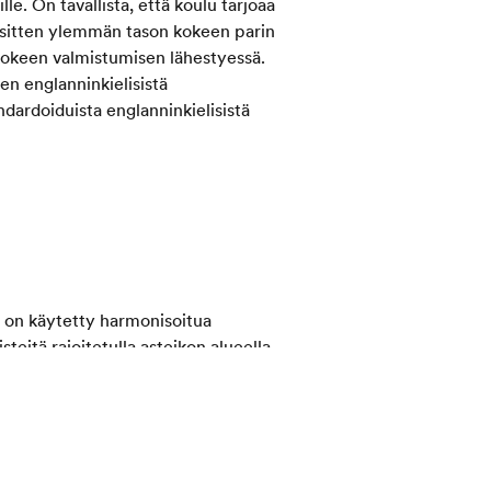
lle. On tavallista, että koulu tarjoaa
sitten ylemmän tason kokeen parin
kokeen valmistumisen lähestyessä.
en englanninkielisistä
ndardoiduista englanninkielisistä
 on käytetty harmonisoitua
steitä rajoitetulla asteikon alueella
a kokeissa käytetty Cambridgen
sa. On monia tapoja valmistautua
aulustasi.