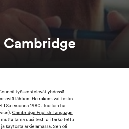
ja Cambridge
Council työskentelevät yhdessä
misestä lähtien. He rakensivat testin
IELTS:n vuonna 1980. Tuolloin he
vice).
Cambridge English Language
, mutta tämä uusi testi oli tarkoitettu
ja käytöstä arkielämässä. Sen oli