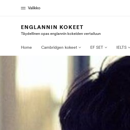
Valikko
ENGLANNIN KOKEET
Täydellinen opas englannin kokeiden vertailuun
Koti
Kaikki EF-
Tervetuloa EF:n maailmaan
Katso mitä kai
Home
Cambridgen kokeet
EF SET
IELTS