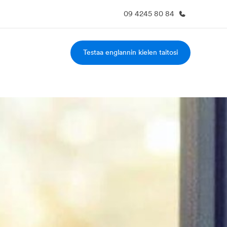
09 4245 80 84
Testaa englannin kielen taitosi
a Meistä -
Työpaikat EF:llä
vustolla
Liity joukkoomme
eihin tarkemmin