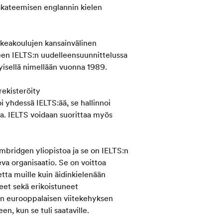
 akateemisen englannin kielen
orkeakoulujen kansainvälinen
geen IELTS:n uudelleensuunnittelussa
yisellä nimellään vuonna 1989.
rekisteröity
oi yhdessä IELTS:ää, se hallinnoi
sa. IELTS voidaan suorittaa myös
ridgen yliopistoa ja se on IELTS:n
va organisaatio. Se on voittoa
etta muille kuin äidinkielenään
et sekä erikoistuneet
en eurooppalaisen viitekehyksen
n, kun se tuli saataville.