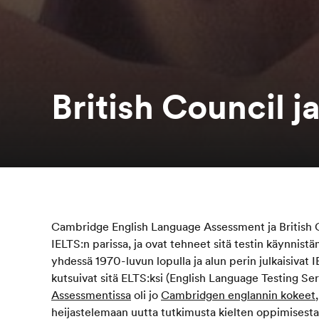
British Council 
Cambridge English Language Assessment ja British 
IELTS:n parissa, ja ovat tehneet sitä testin käynnistä
yhdessä 1970-luvun lopulla ja alun perin julkaisivat 
kutsuivat sitä ELTS:ksi (English Language Testing Ser
Assessmentissa
oli jo
Cambridgen englannin kokeet
heijastelemaan uutta tutkimusta kielten oppimisesta 