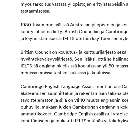
myös tarkoitus vastata yliopistojen erityistarpeisiin
testaamisessa.
1980-luvun puolivälissä Australian yliopistojen ja k
kehitysohjelma liittyi British Counciliin ja Cambrid
ja käynnistämisessä. IELTS otettiin käyttöön sen nyk
British Council on koulutus- ja kulttuurijärjestö sekä 
hyväntekeväisyysjärjestö. Sen lisäksi, että se hallinn
IELTS:ää englanninkielisissä kouluissaan yli 50 maas
monissa muissa testikeskuksissa ja kouluissa.
Cambridge English Language Assessment on osa Camb
akateemisen suunnittelun ja rakentamisen takana ole
tavoittelematon ja sillä on yli 10 muuta englannin ko
puhuville, mukaan lukien Cambridgen englannin koke
ammattikokeet. Cambridge English osallistui yhteis
kehittämiseen ja mukautti IELTS:n tähän viitekehyksee